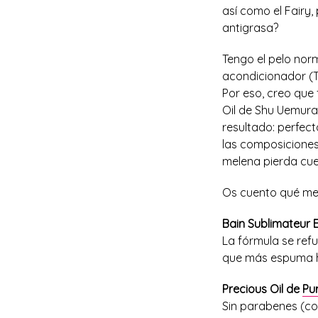
así como el Fairy
antigrasa?
Tengo el pelo norm
acondicionador (Th
Por eso, creo que
Oil de Shu Uemura
resultado: perfec
las composiciones
melena pierda cue
Os cuento qué me 
Bain Sublimateur E
La fórmula se refu
que más espuma ha
Precious Oil de
Pu
Sin parabenes (con