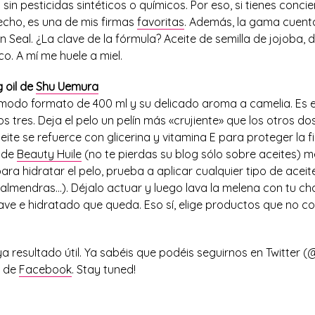
sin pesticidas sintéticos o químicos. Por eso, si tienes concie
echo, es una de mis firmas
favoritas
. Además, la gama cuenta
 Seal. ¿La clave de la fórmula? Aceite de semilla de jojoba, de
co. A mí me huele a miel.
 oil de
Shu Uemura
odo formato de 400 ml y su delicado aroma a camelia. Es 
 tres. Deja el pelo un pelín más «crujiente» que los otros d
ite se refuerce con glicerina y vitamina E para proteger la fi
r de
Beauty Huile
(no te pierdas su blog sólo sobre aceites) 
para hidratar el pelo, prueba a aplicar cualquier tipo de aceit
almendras…). Déjalo actuar y luego lava la melena con tu ch
ave e hidratado que queda. Eso sí, elige productos que no c
a resultado útil. Ya sabéis que podéis seguirnos en Twitter 
a de
Facebook
. Stay tuned!