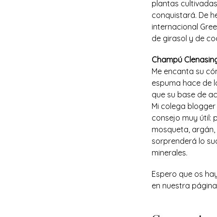
plantas cultivadas 
conquistará. De h
internacional Green
de girasol y de co
Champú Clenasing
Me encanta su cóm
espuma hace de los
que su base de ace
Mi colega blogge
consejo muy útil: 
mosqueta, argán, 
sorprenderá lo su
minerales.
Espero que os hay
en nuestra págin