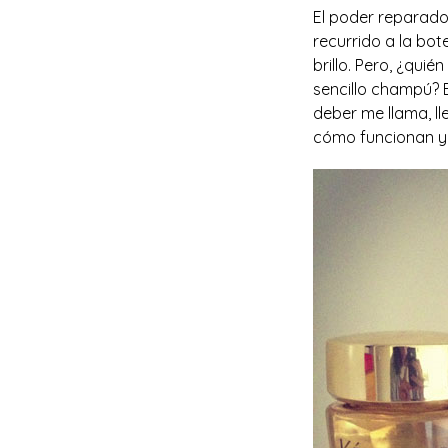
El poder reparado
recurrido a la bot
brillo. Pero, ¿qui
sencillo champú? 
deber me llama, l
cómo funcionan y