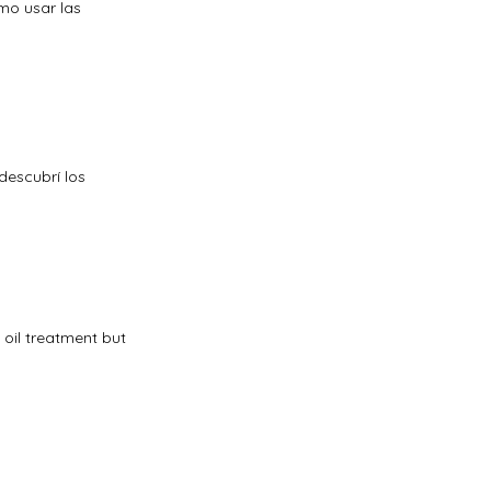
mo usar las
descubrí los
 oil treatment but