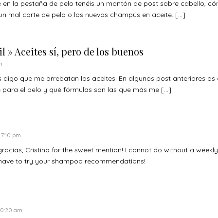
 en la pestaña de pelo tenéis un montón de post sobre cabello, có
 un mal corte de pelo o los nuevos champús en aceite. […]
 » Aceites sí, pero de los buenos
m
 digo que me arrebatan los aceites. En algunos post anteriores os 
para el pelo y qué fórmulas son las que más me […]
 7:10 pm
acias, Cristina for the sweet mention! I cannot do without a weekly
 have to try your shampoo recommendations!
 10:20 am