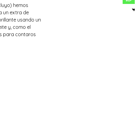
ncluyo) hemos
na un extra de
brillante usando un
ite y, como el
as para contaros