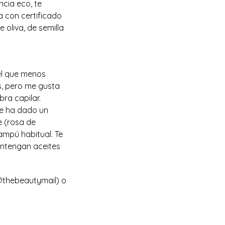
ncia eco, te
 con certificado
 oliva, de semilla
el que menos
os, pero me gusta
bra capilar.
me ha dado un
e (rosa de
ampú habitual. Te
ontengan aceites
(@thebeautymail) o