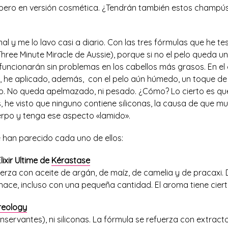
, pero en versión cosmética. ¿Tendrán también estos champús
al y me lo lavo casi a diario. Con las tres fórmulas que he 
ree Minute Miracle de Aussie), porque si no el pelo queda un p
 funcionarán sin problemas en los cabellos más grasos. En el
, he aplicado, además, con el pelo aún húmedo, un toque de s
to. No queda apelmazado, ni pesado. ¿Cómo? Lo cierto es 
, he visto que ninguno contiene siliconas, la causa de que m
rpo y tenga ese aspecto «lamido».
han parecido cada uno de ellos:
lixir Ultime de
Kérastase
erza con aceite de argán, de maíz, de camelia y de pracaxi. D
ce, incluso con una pequeña cantidad. El aroma tiene cierto
reology
servantes), ni siliconas. La fórmula se refuerza con extract