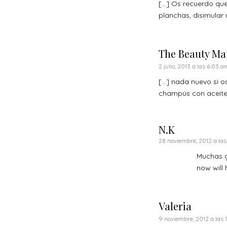
[…] Os recuerdo que
planchas, disimular
The Beauty Mail
2 julio, 2013 a las 6:03 a
[…] nada nuevo si os
champús con aceite 
N.K
28 noviembre, 2012 a las
Muchas gr
now will
Valeria
9 noviembre, 2012 a las