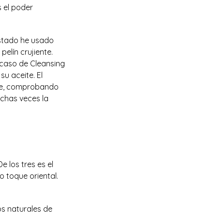
 el poder
testado he usado
elín crujiente.
 caso de Cleansing
u aceite. El
que, comprobando
uchas veces la
e los tres es el
 toque oriental.
os naturales de