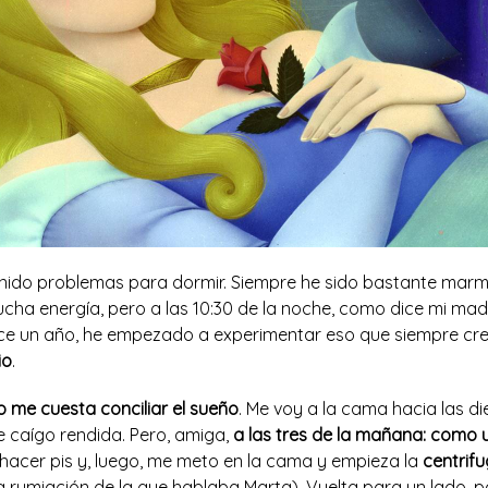
nido problemas para dormir. Siempre he sido bastante marm
cha energía, pero a las 10:30 de la noche, como dice mi mad
ce un año, he empezado a experimentar eso que siempre cre
io
.
o me cuesta conciliar el sueño
. Me voy a la cama hacia las di
 caígo rendida. Pero, amiga,
a las tres de la mañana: como 
acer pis y, luego, me meto en la cama y empieza la
centrif
la rumiación de la que hablaba Marta). Vuelta para un lado, pa