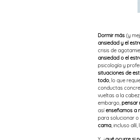
Dormir más
(y mej
ansiedad y el estr
crisis de agotami
ansiedad o el es
psicología y profe
situaciones de est
todo
, lo que requ
conductas concreta
vueltas a la cabe
embargo,
pensar 
así
enseñamos a n
para solucionar o 
cama
, incluso all
Y, ¿
qué ocurre si 