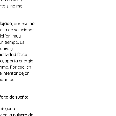
rta si no me
lajado
, por eso
no
 la de solucionar
el ‘on’ muy
un tiempo. Es
iones y
ctividad física
a,
aporta energía,
imo. Por eso, en
 intentar dejar
lábamos
alta de sueño:
 ninguna
 con
la pulsera de