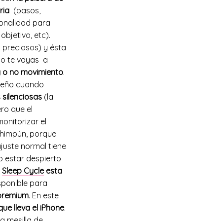
aria
(pasos,
ionalidad para
objetivo, etc).
 preciosos) y ésta
ndo te vayas a
y o no movimiento
.
sueño cuando
 silenciosas
(la
ro que el
onitorizar el
 chimpún, porque
juste normal tiene
 estar despierto
o
Sleep Cycle
esta
sponible para
 premium
. En este
que lleva el iPhone
.
a mesilla de