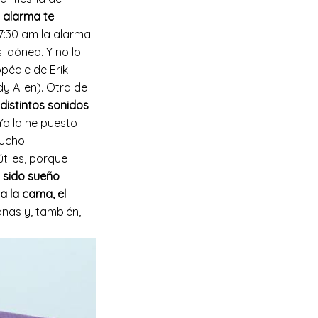
 alarma te
 7:30 am la alarma
s idónea. Y no lo
opédie de Erik
y Allen). Otra de
distintos sonidos
 Yo lo he puesto
mucho
tiles, porque
 sido sueño
a la cama, el
nas y, también,