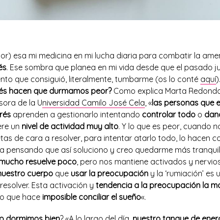
or) esa mi medicina en mi lucha diaria para combatir la ame
és
. Ese sombra que planea en mi vida desde que el pasado jul
ento que consiguió, literalmente, tumbarme (os lo conté
aquí
)
trés hacen que durmamos peor?
Como explica Marta Redondo
sora de la U
niversidad Camilo José Cela
, «
las personas que 
rés
aprenden a gestionarlo intentando
controlar todo
o
dan
iere un
nivel de actividad muy alto
. Y lo que es peor, cuando 
s de cara a resolver, para intentar atarlo todo, lo hacen co
za pensando que así soluciono y creo quedarme más tranquila
mucho resuelve poco
, pero nos mantiene activados y nervios
uestro cuerpo
que
usar la preocupación
y la ‘rumiación’ es
resolver. Esta activación y
tendencia a la preocupación la man
í, lo que hace
imposible conciliar el sueño
«.
no dormimos bien
? «A lo largo del día,
nuestro tanque de ener