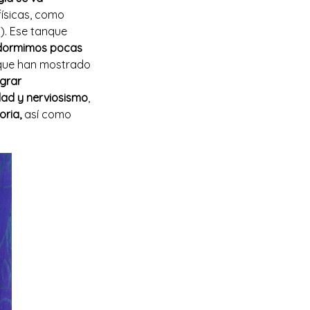
físicas, como
). Ese tanque
dormimos pocas
 que han mostrado
ograr
lidad y nerviosismo
,
oria,
así como