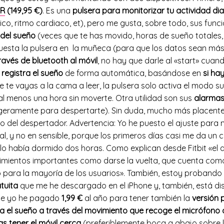
HR
(149,95 €)
. Es una
pulsera para monitorizar tu actividad di
co, ritmo cardiaco, et), pero me gusta, sobre todo, sus func
 del sueño
(veces que te has movido, horas de sueño totales, 
uesta la pulsera en la muñeca (para que los datos sean más
ravés de bluetooth al móvil
, no hay que darle al «start» cua
e
registra el sueño
de forma automática, basándose en
si ha
e te vayas a la cama a leer, la pulsera solo activa el modo 
l menos una hora sin moverte. Otra utilidad son sus
alarmas
ligeramente para despertarte). Sin duda, mucho más placente
o del despertador. Advertencia: Yo he puesto el ajuste para m
l, y no en sensible, porque los primeros días casi me da un
lo había dormido dos horas. Como explican desde Fitbit «el a
mientos importantes como darse la vuelta, que cuenta como
 para la mayoría de los usuarios». También, estoy proband
tuita
que me he descargado en el iPhone y, también, está di
ue yo he pagado
1,99 €
al año para tener también la
versión
a el sueño a través del movimiento que recoge el micrófono
as tener el móvil cerca
(preferiblemente boca a abajo sobre l