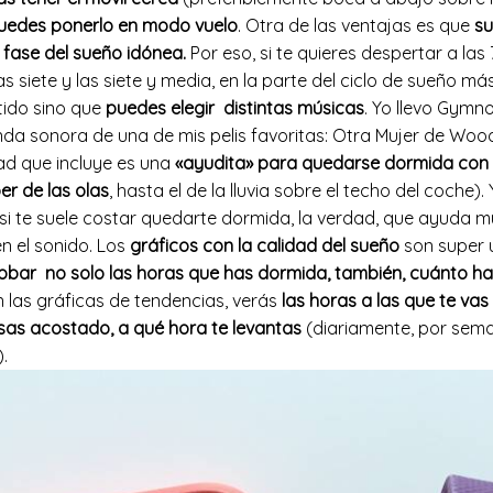
uedes ponerlo en modo vuelo
. Otra de las ventajas es que
su
 fase del sueño idónea.
Por eso, si te quieres despertar a las
las siete y las siete y media, en la parte del ciclo de sueño má
tido sino que
puedes elegir distintas músicas
. Yo llevo Gymn
anda sonora de una de mis pelis favoritas: Otra Mujer de Wood
dad que incluye es una
«ayudita» para quedarse dormida con 
r de las olas
, hasta el de la lluvia sobre el techo del coche).
 si te suele costar quedarte dormida, la verdad, que ayuda 
n el sonido. Los
gráficos con la calidad del sueño
son super ú
bar no solo las horas que has dormida, también, cuánto ha
 las gráficas de tendencias, verás
las horas a las que te vas 
as acostado, a qué hora te levantas
(diariamente, por sema
.