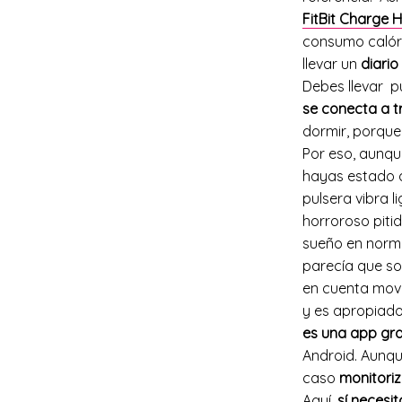
FitBit Charge 
consumo calóri
llevar un
diario
Debes llevar p
se conecta a t
dormir, porqu
Por eso, aunqu
hayas estado a
pulsera vibra 
horroroso pitid
sueño en norma
parecía que so
en cuenta movi
y es apropiado
es una app gra
Android. Aunq
caso
monitoriz
Aquí,
sí necesit