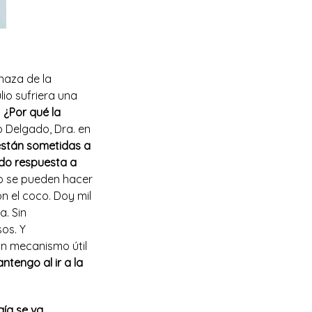
naza de la
io sufriera una
.
¿Por qué la
 Delgado, Dra. en
están sometidas a
do respuesta a
no se pueden hacer
n el coco. Doy mil
. Sin
os. Y
 un mecanismo útil
tengo al ir a la
gía se va