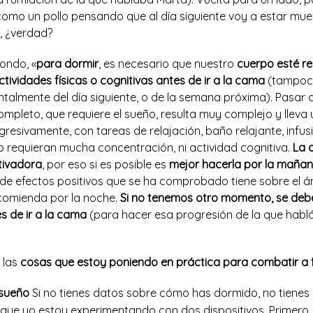
omo un pollo pensando que al día siguiente voy a estar mue
, ¿verdad?
ondo, «
para dormir
, es necesario que nuestro
cuerpo esté re
ividades físicas o cognitivas antes de ir a la cama
(tampoco
talmente del día siguiente, o de la semana próxima). Pasar d
ompleto, que requiere el sueño, resulta muy complejo y lleva 
resivamente, con tareas de relajación, baño relajante, infus
o requieran mucha concentración, ni actividad cognitiva.
La a
tivadora
, por eso si es posible es
mejor hacerla por la mañan
de efectos positivos que se ha comprobado tiene sobre el án
ecomienda por la noche.
Si no tenemos otro momento, se debe
s de ir a la cama
(para hacer esa progresión de la que hab
 las
cosas que estoy poniendo en práctica para combatir a f
 sueño
Si no tienes datos sobre cómo has dormido, no tienes
í que yo estoy experimentando con dos dispositivos. Primero,