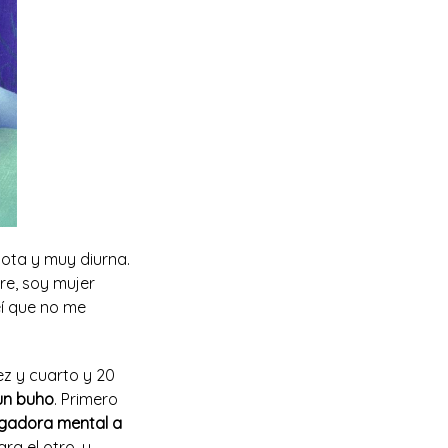
ota y muy diurna.
re, soy mujer
í que no me
ez y cuarto y 20
un buho
. Primero
ugadora mental a
ra el otro, y