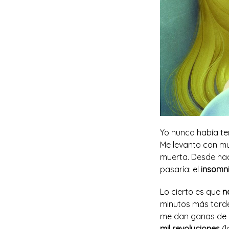
Yo nunca había te
Me levanto con mu
muerta. Desde ha
pasaría: el
insomn
Lo cierto es que
n
minutos más tarde
me dan ganas de h
mil revoluciones
(