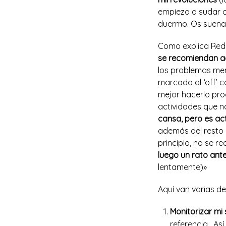
empiezo a sudar c
duermo. Os suena
Como explica Red
se recomiendan act
los problemas men
marcado al ‘off’ c
mejor hacerlo prog
actividades que n
cansa, pero es ac
además del resto 
principio, no se r
luego un rato ante
lentamente)»
Aquí van varias de
Monitorizar mi
referencia. As