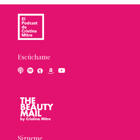
Escúchame
Sígueme