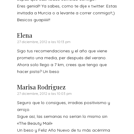
Eres genial!! Ya sabes, como te dije x twitter: Estas
invitada a Murcia o a levante a correr conmigo!!;)
Besicos guapiiiii!!
Elena
27 diciembre, 2012 a las 10:13 pm
Sigo tus recomendaciones y el año que viene
prometo una media, per después del verano.
Ahora solo llego a 7 km, crees que tengo que
hacer pista? Un beso
Marisa Rodríguez
27 diciembre, 2012 a las 10:03 pm
Seguro que lo consigues, irradias positivismo y
arrojo.
Sigue así, las semanas no serían lo mismo sin
«The Beauty Mail»
Un beso y Feliz Año Nuevo de tu más acérrima