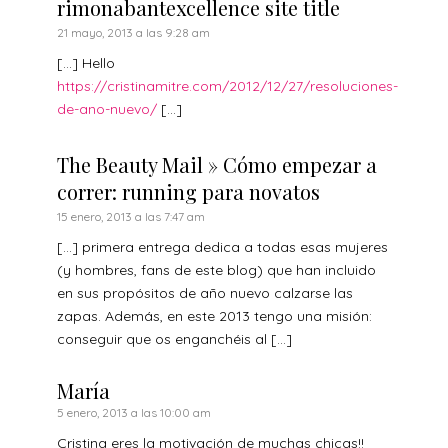
rimonabantexcellence site title
21 mayo, 2013 a las 9:28 am
[…] Hello
https://cristinamitre.com/2012/12/27/resoluciones-
de-ano-nuevo/
[…]
The Beauty Mail » Cómo empezar a
correr: running para novatos
15 enero, 2013 a las 7:47 am
[…] primera entrega dedica a todas esas mujeres
(y hombres, fans de este blog) que han incluido
en sus propósitos de año nuevo calzarse las
zapas. Además, en este 2013 tengo una misión:
conseguir que os enganchéis al […]
María
5 enero, 2013 a las 10:00 am
Cristina eres la motivación de muchas chicas!!