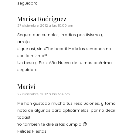
seguidora.
Marisa Rodríguez
27 diciembre, 2012 a las 10:00 pm
Seguro que cumples, irradias positivismo y
arrojo…
sigue así, sin «The beauti Mail» las semanas no
son lo mismo!!!
Un beso y Feliz Año Nuevo de tu más acérrima
seguidora.
Mariví
27 diciembre, 2012 a las 6:14 pm
Me han gustado mucho tus resoluciones, y tomo
nota de algunas para aplicármelas, por no decir
todas!
Yo también te diré si las cumplo 😉
Felices Fiestas!