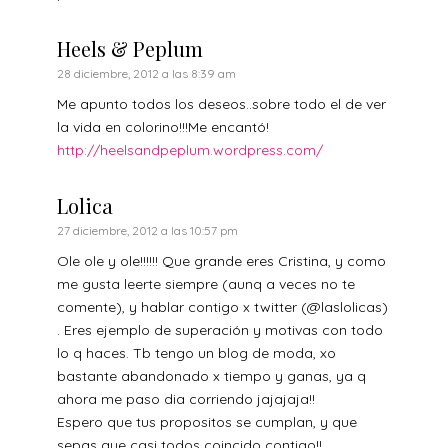
Heels & Peplum
28 diciembre, 2012 a las 8:39 am
Me apunto todos los deseos..sobre todo el de ver
la vida en colorino!!!Me encantó!
http://heelsandpeplum.wordpress.com/
Lolica
27 diciembre, 2012 a las 10:57 pm
Ole ole y ole!!!!!! Que grande eres Cristina, y como
me gusta leerte siempre (aunq a veces no te
comente), y hablar contigo x twitter (@laslolicas)
. Eres ejemplo de superación y motivas con todo
lo q haces. Tb tengo un blog de moda, xo
bastante abandonado x tiempo y ganas, ya q
ahora me paso dia corriendo jajajaja!!
Espero que tus propositos se cumplan, y que
sepas que casi todos coincido contigo!!