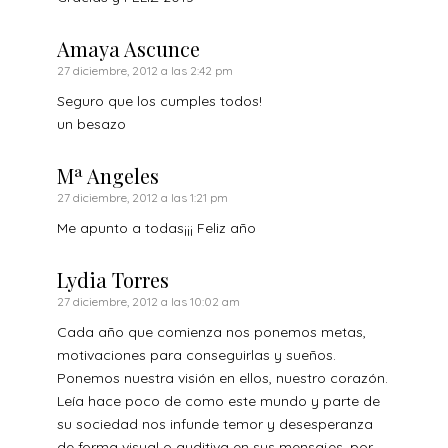
Amaya Ascunce
27 diciembre, 2012 a las 2:42 pm
Seguro que los cumples todos!
un besazo
Mª Angeles
27 diciembre, 2012 a las 1:21 pm
Me apunto a todas¡¡¡ Feliz año
Lydia Torres
27 diciembre, 2012 a las 10:02 am
Cada año que comienza nos ponemos metas,
motivaciones para conseguirlas y sueños.
Ponemos nuestra visión en ellos, nuestro corazón.
Leía hace poco de como este mundo y parte de
su sociedad nos infunde temor y desesperanza
de forma visual o auditiva en sus mensajes, por