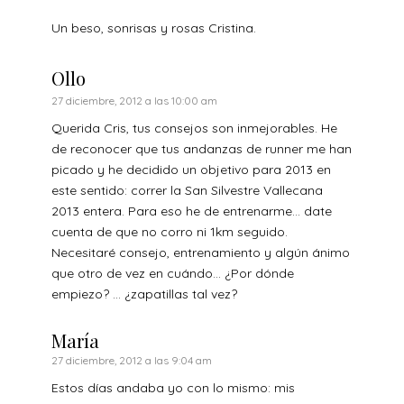
Un beso, sonrisas y rosas Cristina.
Ollo
27 diciembre, 2012 a las 10:00 am
Querida Cris, tus consejos son inmejorables. He
de reconocer que tus andanzas de runner me han
picado y he decidido un objetivo para 2013 en
este sentido: correr la San Silvestre Vallecana
2013 entera. Para eso he de entrenarme… date
cuenta de que no corro ni 1km seguido.
Necesitaré consejo, entrenamiento y algún ánimo
que otro de vez en cuándo… ¿Por dónde
empiezo? … ¿zapatillas tal vez?
María
27 diciembre, 2012 a las 9:04 am
Estos días andaba yo con lo mismo: mis