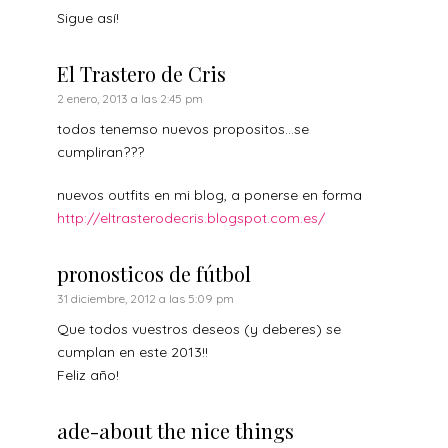
Sigue así!
El Trastero de Cris
2 enero, 2013 a las 2:45 pm
todos tenemso nuevos propositos…se
cumpliran???
nuevos outfits en mi blog, a ponerse en forma
http://eltrasterodecris.blogspot.com.es/
pronosticos de fútbol
31 diciembre, 2012 a las 5:09 pm
Que todos vuestros deseos (y deberes) se
cumplan en este 2013!!
Feliz año!
ade-about the nice things