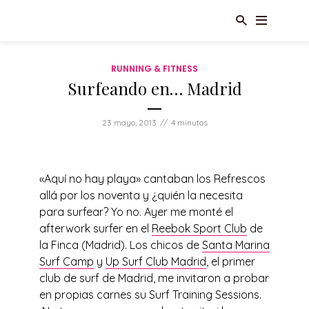
RUNNING & FITNESS
Surfeando en… Madrid
23 mayo, 2013
4 minutos
«Aquí no hay playa» cantaban los Refrescos
allá por los noventa y ¿quién la necesita
para surfear? Yo no. Ayer me monté el
afterwork surfer en el
Reebok Sport Club
de
la Finca (Madrid). Los chicos de
Santa Marina
Surf Camp
y
Up Surf Club Madrid
, el primer
club de surf de Madrid, me invitaron a probar
en propias carnes su Surf Training Sessions.