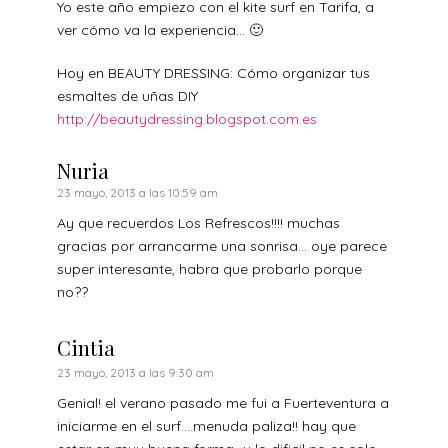
Yo este año empiezo con el kite surf en Tarifa, a
ver cómo va la experiencia… 🙂
Hoy en BEAUTY DRESSING: Cómo organizar tus
esmaltes de uñas DIY
http://beautydressing.blogspot.com.es
Nuria
23 mayo, 2013 a las 10:59 am
Ay que recuerdos Los Refrescos!!!! muchas
gracias por arrancarme una sonrisa… oye parece
super interesante, habra que probarlo porque
no??
Cintia
23 mayo, 2013 a las 9:30 am
Genial! el verano pasado me fui a Fuerteventura a
iniciarme en el surf….menuda paliza!! hay que