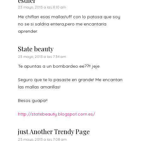
esther
23 mayo, 2013 a las 8:10 am
Me chiflan esas mallas!uff con lo patosa que soy
no se si saldria entera,pero me encantaría
aprender.
State beauty
23 mayo, 2013 a las 7:34 am
Te apuntas a un bombardeo ee??!! jeje
Seguro que te lo pasaste en grande! Me encantan
las mallas amarillas!
Besos guapa!!
http://statebeauty.blogspot.com.es/
just Another Trendy Page
23 mayo, 2013 a las 7:08 am