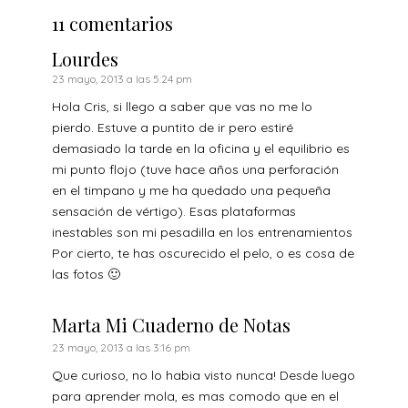
11 comentarios
Lourdes
23 mayo, 2013 a las 5:24 pm
Hola Cris, si llego a saber que vas no me lo
pierdo. Estuve a puntito de ir pero estiré
demasiado la tarde en la oficina y el equilibrio es
mi punto flojo (tuve hace años una perforación
en el timpano y me ha quedado una pequeña
sensación de vértigo). Esas plataformas
inestables son mi pesadilla en los entrenamientos
Por cierto, te has oscurecido el pelo, o es cosa de
las fotos 🙂
Marta Mi Cuaderno de Notas
23 mayo, 2013 a las 3:16 pm
Que curioso, no lo habia visto nunca! Desde luego
para aprender mola, es mas comodo que en el