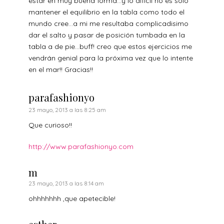
estar en muy buena forma…y lo dificil no es solo
mantener el equilibrio en la tabla como todo el
mundo cree…a mi me resultaba complicadisimo
dar el salto y pasar de posición tumbada en la
tabla a de pie…buff! creo que estos ejercicios me
vendrán genial para la próxima vez que lo intente
en el mar!! Gracias!!
parafashionyo
23 mayo, 2013 a las 8:25 am
Que curioso!!
http://www.parafashionyo.com
m
23 mayo, 2013 a las 8:14 am
ohhhhhhh ,que apetecible!