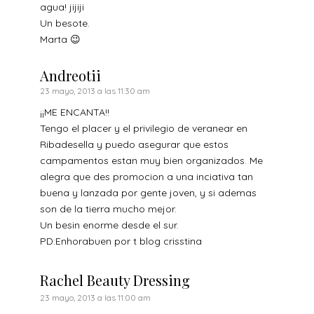
agua! jijiji
Un besote.
Marta 😉
Andreotii
23 mayo, 2013 a las 11:30 am
¡¡ME ENCANTA!!
Tengo el placer y el privilegio de veranear en
Ribadesella y puedo asegurar que estos
campamentos estan muy bien organizados. Me
alegra que des promocion a una inciativa tan
buena y lanzada por gente joven, y si ademas
son de la tierra mucho mejor.
Un besin enorme desde el sur.
PD:Enhorabuen por t blog crisstina
Rachel Beauty Dressing
23 mayo, 2013 a las 11:00 am