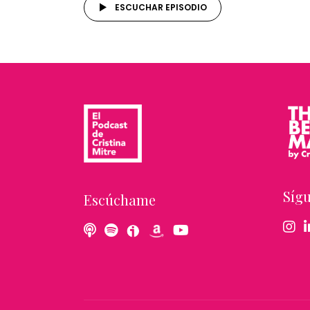
ESCUCHAR EPISODIO
Síg
Escúchame