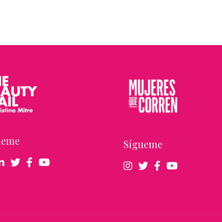
ueme
Sígueme