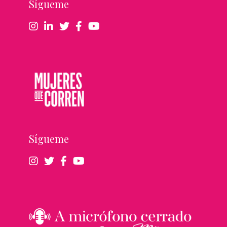
Sígueme
Sígueme