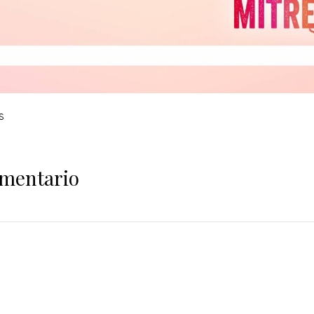
s
omentario