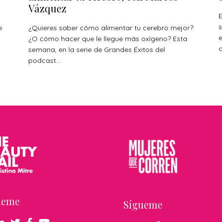
Vázquez
E
s
e
¿Quieres saber cómo alimentar tu cerebro mejor?
¿O cómo hacer que le llegue más oxígeno? Esta
a
s
semana, en la serie de Grandes Éxitos del
podcast...
ueme
Sígueme