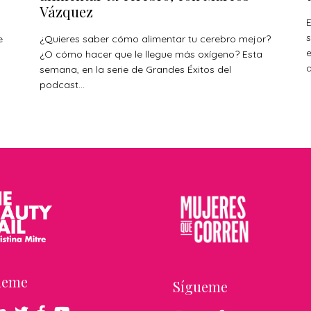
Vázquez
E
s
e
¿Quieres saber cómo alimentar tu cerebro mejor?
¿O cómo hacer que le llegue más oxígeno? Esta
a
s
semana, en la serie de Grandes Éxitos del
podcast...
ueme
Sígueme