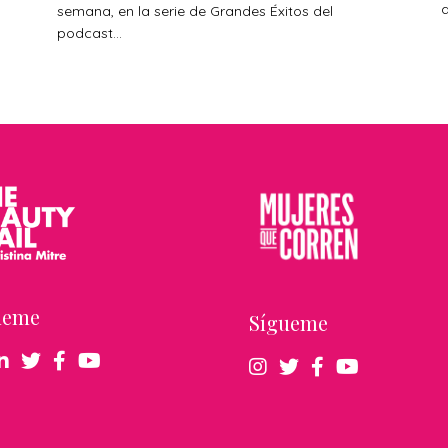
a
s
semana, en la serie de Grandes Éxitos del
podcast...
ueme
Sígueme