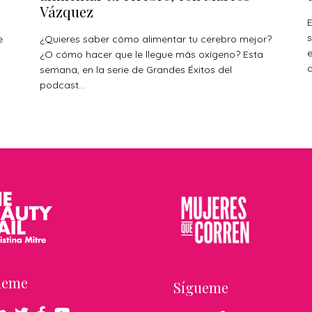
Vázquez
E
s
e
¿Quieres saber cómo alimentar tu cerebro mejor?
¿O cómo hacer que le llegue más oxígeno? Esta
a
s
semana, en la serie de Grandes Éxitos del
podcast...
ueme
Sígueme