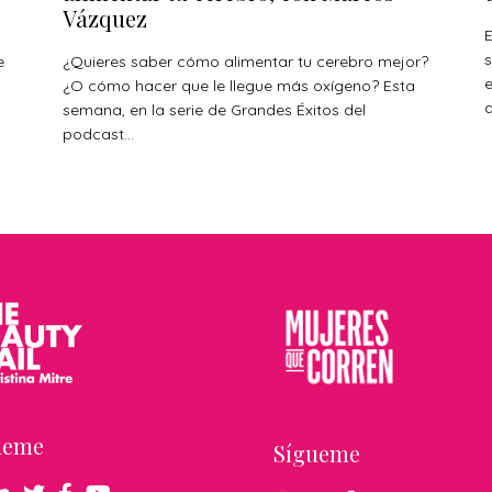
Vázquez
E
s
e
¿Quieres saber cómo alimentar tu cerebro mejor?
¿O cómo hacer que le llegue más oxígeno? Esta
a
s
semana, en la serie de Grandes Éxitos del
podcast...
ueme
Sígueme