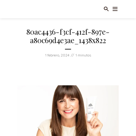
80ac4436-f3cf-412f-897e-
a80c69d4e3ae_1438x822
1 febrero, 2024
1 minutos