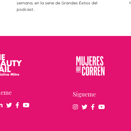
a
s
semana, en la serie de Grandes Éxitos del
podcast...
ueme
Sígueme