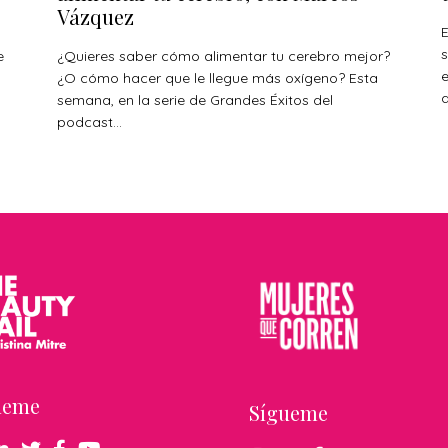
Vázquez
E
s
e
¿Quieres saber cómo alimentar tu cerebro mejor?
¿O cómo hacer que le llegue más oxígeno? Esta
a
s
semana, en la serie de Grandes Éxitos del
podcast...
ueme
Sígueme