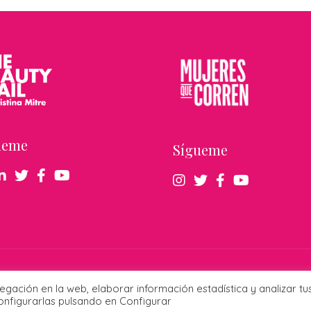
ueme
Sígueme
derechos reservados ·
Publicidad responsable
·
Protección de datos
·
Cookies
· Diseña
vegación en la web, elaborar información estadística y analizar tu
nfigurarlas pulsando en Configurar