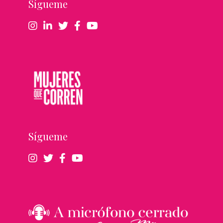
Sígueme
Sígueme