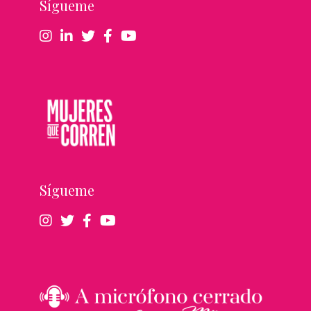
Sígueme
Sígueme