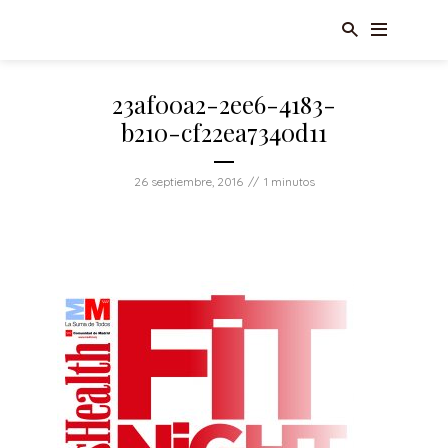
23af00a2-2ee6-4183-
b210-cf22ea7340d11
26 septiembre, 2016
1 minutos