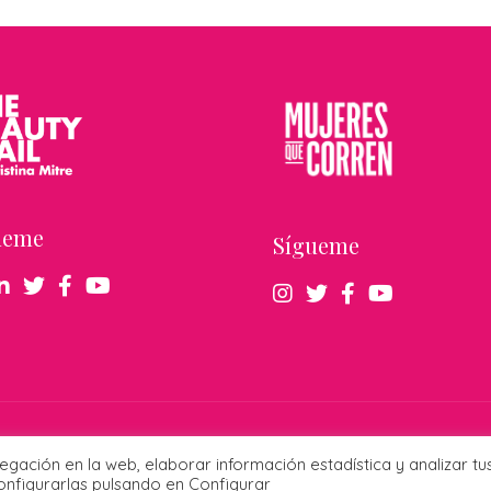
ueme
Sígueme
derechos reservados ·
Publicidad responsable
·
Protección de datos
·
Cookies
· Diseña
vegación en la web, elaborar información estadística y analizar tu
nfigurarlas pulsando en Configurar