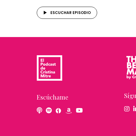
ESCUCHAR EPISODIO
Síg
Escúchame