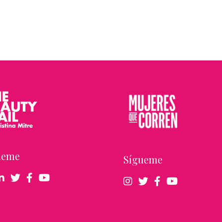
ueme
Sígueme