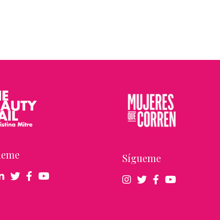
ueme
Sígueme