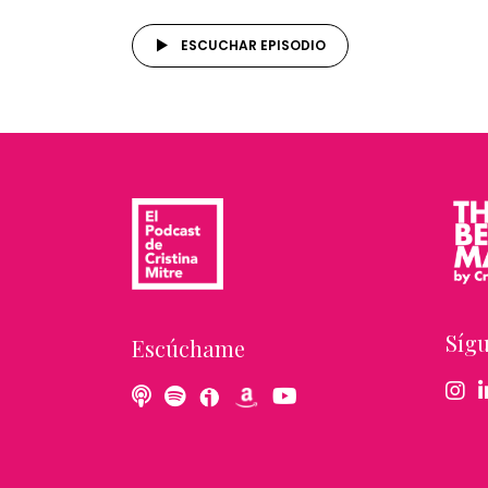
ESCUCHAR EPISODIO
Síg
Escúchame