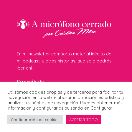
En mi newsletter comparto material inédito de
mi podcast, y otras historias, que solo podrás
leer ahí.
Suscríbete
Utilizamos cookies propias y de terceros para facilitar tu
navegación en la web, elaborar información estadística y
analizar tus hábitos de navegación. Puedes obtener más
© 2026 Cristina Mitre · Todos los derechos reservados ·
información y configurarlas pulsando en Configurar
Publicidad responsable
·
Protección de datos
·
Cookies
·
Diseñado por:
Configuración de cookies
ACEPTAR TODO