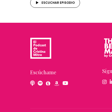
ESCUCHAR EPISODIO
Síg
Escúchame