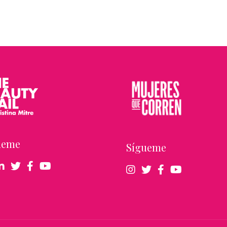
ueme
Sígueme