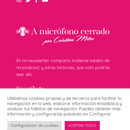
En mi newsletter comparto material inédito de
mi podcast, y otras historias, que solo podrás
leer ahí.
Suscríbete
Utilizamos cookies propias y de terceros para facilitar tu
navegación en la web, elaborar información estadística y
analizar tus hábitos de navegación. Puedes obtener más
© 2026 Cristina Mitre · Todos los derechos reservados ·
información y configurarlas pulsando en Configurar
Publicidad responsable
·
Protección de datos
·
Cookies
·
Diseñado por:
Configuración de cookies
ACEPTAR TODO