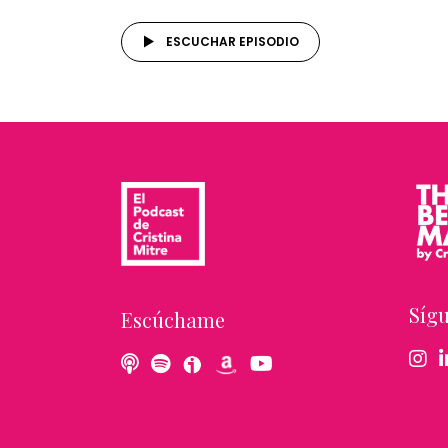
ESCUCHAR EPISODIO
Síg
Escúchame