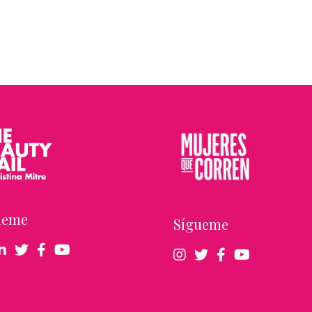
ueme
Sígueme