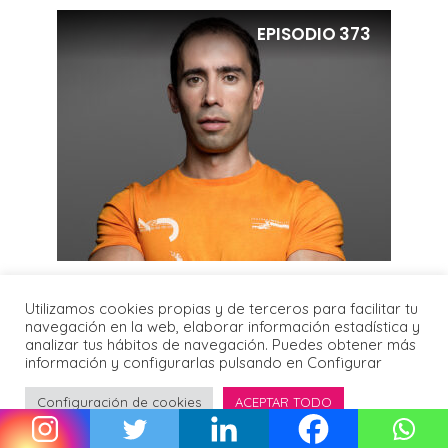
EPISODIO
373
SALUD
Cómo ejercitar y alimentar tu
Utilizamos cookies propias y de terceros para facilitar tu
navegación en la web, elaborar información estadística y
cerebro, con Marcos Vázquez
analizar tus hábitos de navegación. Puedes obtener más
información y configurarlas pulsando en Configurar
¿Quieres saber cómo alimentar tu cerebro
mejor? ¿O cómo hacer que le llegue más
Configuración de cookies
ACEPTAR TODO
oxígeno? Esta semana, en la serie de Grandes
Éxitos del...