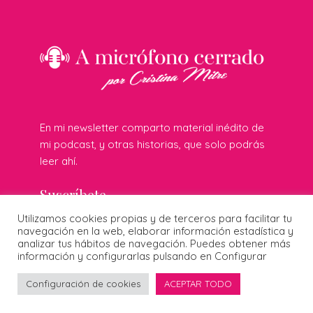
En mi newsletter comparto material inédito de
mi podcast, y otras historias, que solo podrás
leer ahí.
Suscríbete
Utilizamos cookies propias y de terceros para facilitar tu
navegación en la web, elaborar información estadística y
analizar tus hábitos de navegación. Puedes obtener más
© 2026 Cristina Mitre · Todos los derechos reservados ·
información y configurarlas pulsando en Configurar
Publicidad responsable
·
Protección de datos
·
Cookies
·
Diseñado por:
Configuración de cookies
ACEPTAR TODO