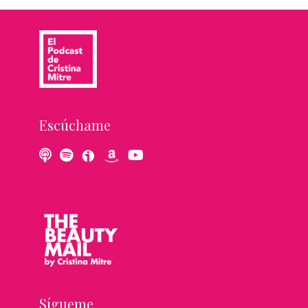
Escúchame
Sígueme