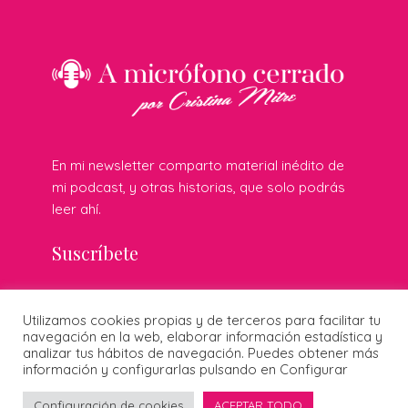
En mi newsletter comparto material inédito de
mi podcast, y otras historias, que solo podrás
leer ahí.
Suscríbete
Utilizamos cookies propias y de terceros para facilitar tu
© 2026 Cristina Mitre · Todos los derechos reservados ·
navegación en la web, elaborar información estadística y
Publicidad responsable
·
Protección de datos
·
Cookies
·
analizar tus hábitos de navegación. Puedes obtener más
Diseñado por:
información y configurarlas pulsando en Configurar
Configuración de cookies
ACEPTAR TODO