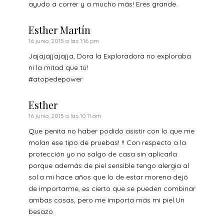
ayudo a correr y a mucho más! Eres grande.
Esther Martín
16 junio, 2015 a las 1:16 pm
Jajajajjajajja, Dora la Exploradora no exploraba
ni la mitad que tú!
#atopedepower
Esther
16 junio, 2015 a las 10:11 am
Que penita no haber podido asistir con lo que me
molan ese tipo de pruebas! !! Con respecto a la
protección yo no salgo de casa sin aplicarla
porque además de piel sensible tengo alergia al
sol.a mi hace años que lo de estar morena dejó
de importarme, es cierto que se pueden combinar
ambas cosas, pero me importa más mi piel.Un
besazo.