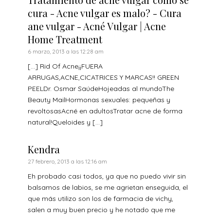
cura - Acne vulgar es malo? - Cura
ane vulgar - Acné Vulgar | Acne
Home Treatment
6 marzo, 2013 a las 12:28 am
[…] Rid Of Acne¡¡FUERA
ARRUGAS,ACNE,CICATRICES Y MARCAS!! GREEN
PEELDr. Osmar SaúdeHojeadas al mundoThe
Beauty MailHormonas sexuales: pequeñas y
revoltosasAcné en adultosTratar acne de forma
natural!Queloides y […]
Kendra
27 febrero, 2013 a las 12:16 am
Eh probado casi todos, ya que no puedo vivir sin
balsamos de labios, se me agrietan enseguida, el
que más utilizo son los de farmacia de vichy,
salen a muy buen precio y he notado que me