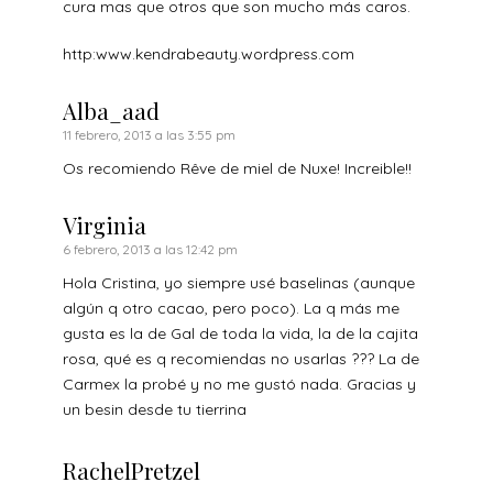
cura mas que otros que son mucho más caros.
http:www.kendrabeauty.wordpress.com
Alba_aad
11 febrero, 2013 a las 3:55 pm
Os recomiendo Rêve de miel de Nuxe! Increible!!
Virginia
6 febrero, 2013 a las 12:42 pm
Hola Cristina, yo siempre usé baselinas (aunque
algún q otro cacao, pero poco). La q más me
gusta es la de Gal de toda la vida, la de la cajita
rosa, qué es q recomiendas no usarlas ??? La de
Carmex la probé y no me gustó nada. Gracias y
un besin desde tu tierrina
RachelPretzel