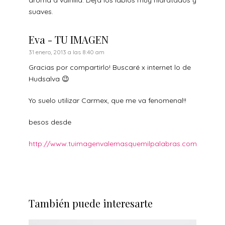
aroma a vainilla. Deja los labios muy hidratados y
suaves.
Eva - TU IMAGEN
31 enero, 2013 a las 8:40 am
Gracias por compartirlo! Buscaré x internet lo de
Hudsalva 😉
Yo suelo utilizar Carmex, que me va fenomenal!!
besos desde
http://www.tuimagenvalemasquemilpalabras.com
También puede interesarte