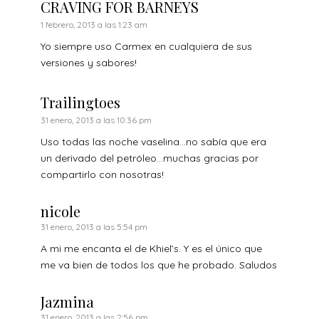
CRAVING FOR BARNEYS
1 febrero, 2013 a las 1:23 am
Yo siempre uso Carmex en cualquiera de sus
versiones y sabores!
Trailingtoes
31 enero, 2013 a las 10:36 pm
Uso todas las noche vaselina…no sabía que era
un derivado del petróleo…muchas gracias por
compartirlo con nosotras!
nicole
31 enero, 2013 a las 5:54 pm
A mi me encanta el de Khiel’s. Y es el único que
me va bien de todos los que he probado. Saludos
Jazmina
31 enero, 2013 a las 2:56 pm