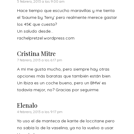
5 febrero, 2013 a las 9:00 am
Hace tiempo que escucho maravillas y me tienta
el ‘baume by Terry’ pero realmente merece gastar
los 45€ que cuesta?
Un saludo desde…
rachelpretzel.wordpress.com
Cristina Mitre
7 febrero, 2013 a las 6:17 pm
A mí me gusta mucho, pero siempre hay otras
opciones más baratas que también están bien.
Un Ibiza es un coche bueno, pero un BMW es
todavía mejor, no? Gracias por seguirme.
Elenalo
4 febrero, 2013 a las 9:17 pm
Yo uso el de manteca de karite de loccitane pero
no sabía lo de la vaselina, ya no la vuelvo a usar.