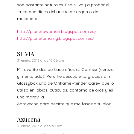
son bastante naturales. Eso si, voy a probar el
truco que dices del aceite de argan o de
mosqueta!
http://planetawoman.blogspot.com.es/
http://planetamamy.blogspot.com.es/
SILVIA
31 enero, 2013 a las 10:06 am
Mi favorito des de hace años es Carmex (cereza
y mentolado). Pero he descubierto gracias a mi
Glossybox uno de Oriflame «tender Care», que lo
utilizo en labios, cutículas, contorno de ojos y es
una maravilla.
Aprovecho para decirte que me fascina tu blog.
Azucena
31 enero, 2013 a las 9:53 am