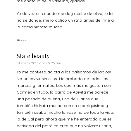
me anoto lo de la vaselina, gracias.
Yo de vez en cuando me doy aceite de oliva, lo leí
no se donde, me lo aplico un rato antes de irme a
la cama,hidrata mucho.
bssss
State beauty
31 enero, 2013 a las 9:25 am
Yo me confieso adicta a los bálsamos de labios!
No puedvivir sin ellos. He probado de todas las
marcas y formatos. Los que más me gustan son
Carmex en tubo, la barra de Apivita me parece
una pasada de buena, uno de Clarins que
también hidrata mucho con un olor riquísimo y
también usaba mucho la vaselina de toda la vida,
la de Gal pero ahora que me he enterado que es
derivada del petróleo creo que no volveré usarla,