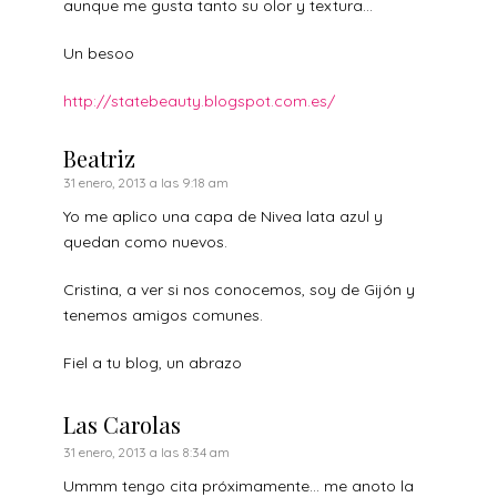
aunque me gusta tanto su olor y textura…
Un besoo
http://statebeauty.blogspot.com.es/
Beatriz
31 enero, 2013 a las 9:18 am
Yo me aplico una capa de Nivea lata azul y
quedan como nuevos.
Cristina, a ver si nos conocemos, soy de Gijón y
tenemos amigos comunes.
Fiel a tu blog, un abrazo
Las Carolas
31 enero, 2013 a las 8:34 am
Ummm tengo cita próximamente… me anoto la