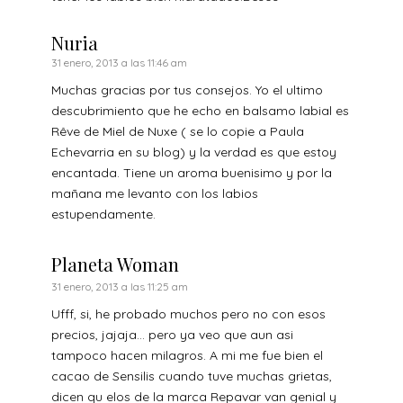
Nuria
31 enero, 2013 a las 11:46 am
Muchas gracias por tus consejos. Yo el ultimo
descubrimiento que he echo en balsamo labial es
Rêve de Miel de Nuxe ( se lo copie a Paula
Echevarria en su blog) y la verdad es que estoy
encantada. Tiene un aroma buenisimo y por la
mañana me levanto con los labios
estupendamente.
Planeta Woman
31 enero, 2013 a las 11:25 am
Ufff, si, he probado muchos pero no con esos
precios, jajaja… pero ya veo que aun asi
tampoco hacen milagros. A mi me fue bien el
cacao de Sensilis cuando tuve muchas grietas,
dicen qu elos de la marca Repavar van genial y