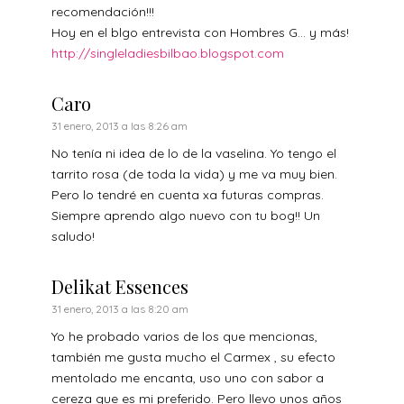
recomendación!!!
Hoy en el blgo entrevista con Hombres G… y más!
http://singleladiesbilbao.blogspot.com
Caro
31 enero, 2013 a las 8:26 am
No tenía ni idea de lo de la vaselina. Yo tengo el
tarrito rosa (de toda la vida) y me va muy bien.
Pero lo tendré en cuenta xa futuras compras.
Siempre aprendo algo nuevo con tu bog!! Un
saludo!
Delikat Essences
31 enero, 2013 a las 8:20 am
Yo he probado varios de los que mencionas,
también me gusta mucho el Carmex , su efecto
mentolado me encanta, uso uno con sabor a
cereza que es mi preferido. Pero llevo unos años