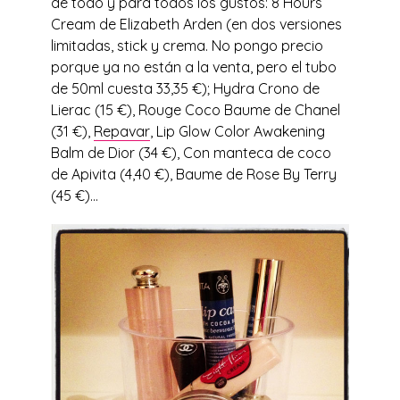
de todo y para todos los gustos: 8 Hours
Cream de Elizabeth Arden (en dos versiones
limitadas, stick y crema. No pongo precio
porque ya no están a la venta, pero el tubo
de 50ml cuesta 33,35 €); Hydra Crono de
Lierac (15 €), Rouge Coco Baume de Chanel
(31 €),
Repavar
, Lip Glow Color Awakening
Balm de Dior (34 €), Con manteca de coco
de Apivita (4,40 €), Baume de Rose By Terry
(45 €)…