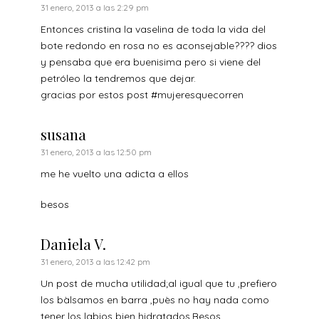
31 enero, 2013 a las 2:29 pm
Entonces cristina la vaselina de toda la vida del
bote redondo en rosa no es aconsejable???? dios
y pensaba que era buenisima pero si viene del
petróleo la tendremos que dejar.
gracias por estos post #mujeresquecorren
susana
31 enero, 2013 a las 12:50 pm
me he vuelto una adicta a ellos
besos
Daniela V.
31 enero, 2013 a las 12:42 pm
Un post de mucha utilidad;al igual que tu ,prefiero
los bàlsamos en barra ,puès no hay nada como
tener los labios bien hidratados.Besos