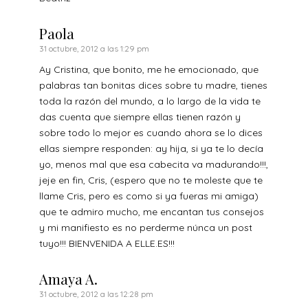
Paola
31 octubre, 2012 a las 1:29 pm
Ay Cristina, que bonito, me he emocionado, que
palabras tan bonitas dices sobre tu madre, tienes
toda la razón del mundo, a lo largo de la vida te
das cuenta que siempre ellas tienen razón y
sobre todo lo mejor es cuando ahora se lo dices
ellas siempre responden: ay hija, si ya te lo decía
yo, menos mal que esa cabecita va madurando!!!,
jeje en fin, Cris, (espero que no te moleste que te
llame Cris, pero es como si ya fueras mi amiga)
que te admiro mucho, me encantan tus consejos
y mi manifiesto es no perderme núnca un post
tuyo!!! BIENVENIDA A ELLE.ES!!!
Amaya A.
31 octubre, 2012 a las 12:28 pm