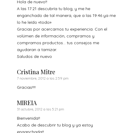
Hola de nuevo!!
A las 17:21 descubría tu blog, y me he
enganchado de tal manera, que a las 19:46 ya me
lo he leído «todo»
Gracias por acercarnos tu experiencia. Con el
volúmen de información, compramos y
compramos productos… tus consejos me
ayudaran a tamizar.
Saludos de nuevo
Cristina Mitre
7 noviembre, 2012 a las 2:59 pm
Gracias!!!!
MIREIA
31 octubre, 2012 a las 5:21 pm
Bienvenida!!
Acabo de descubrir tu blog y ya estoy
enganchada!!