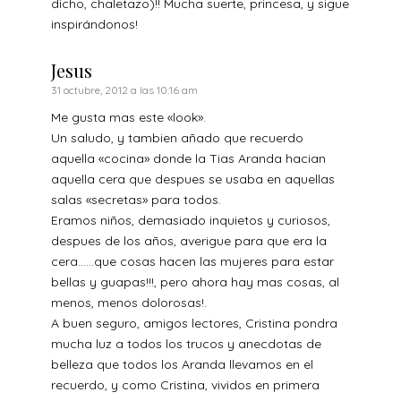
dicho, chaletazo)!! Mucha suerte, princesa, y sigue
inspirándonos!
Jesus
31 octubre, 2012 a las 10:16 am
Me gusta mas este «look».
Un saludo, y tambien añado que recuerdo
aquella «cocina» donde la Tias Aranda hacian
aquella cera que despues se usaba en aquellas
salas «secretas» para todos.
Eramos niños, demasiado inquietos y curiosos,
despues de los años, averigue para que era la
cera……que cosas hacen las mujeres para estar
bellas y guapas!!!, pero ahora hay mas cosas, al
menos, menos dolorosas!.
A buen seguro, amigos lectores, Cristina pondra
mucha luz a todos los trucos y anecdotas de
belleza que todos los Aranda llevamos en el
recuerdo, y como Cristina, vividos en primera