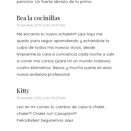
persona. Un fuerte abrazo de tu primo.
Bea la cocinillas
31 octubre, 2012 a las 10:07 am
Me encanta tu nuevo «chalet»!!! jaja Aquí me
quedo para seguir aprendiendo y echándote la
culpa de todos mis nuevos vicios, desde
limpiarme la cara a conciencia cada noche a salir
a correr mis cortos (para mí un mundo todavía)
cuatro kilómetros. Besos y mucha suerte en esta
nueva andanza profesional
Kitty
31 octubre, 2012 a las 10:03 am
Leo en mi correo tu cambio de casa a chalet…
chalet?! Chalet no!! Casoplón!!!!
Felicidades! Seguiremos aquí.