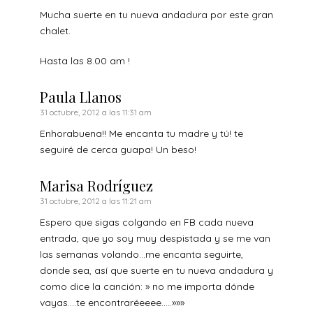
Mucha suerte en tu nueva andadura por este gran
chalet.
Hasta las 8.00 am !
Paula Llanos
31 octubre, 2012 a las 11:31 am
Enhorabuena!! Me encanta tu madre y tú! te
seguiré de cerca guapa! Un beso!
Marisa Rodríguez
31 octubre, 2012 a las 11:21 am
Espero que sigas colgando en FB cada nueva
entrada, que yo soy muy despistada y se me van
las semanas volando…me encanta seguirte,
donde sea, así que suerte en tu nueva andadura y
como dice la canción: » no me importa dónde
vayas….te encontraréeeee…..»»»