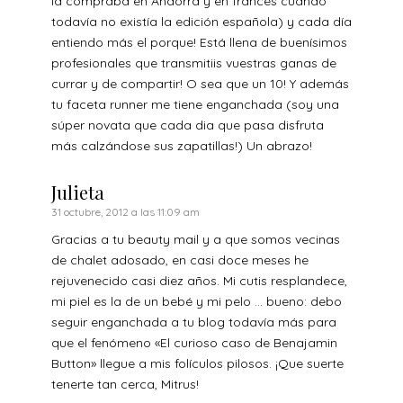
la compraba en Andorra y en francés cuando
todavía no existía la edición española) y cada día
entiendo más el porque! Está llena de buenísimos
profesionales que transmitiis vuestras ganas de
currar y de compartir! O sea que un 10! Y además
tu faceta runner me tiene enganchada (soy una
súper novata que cada dia que pasa disfruta
más calzándose sus zapatillas!) Un abrazo!
Julieta
31 octubre, 2012 a las 11:09 am
Gracias a tu beauty mail y a que somos vecinas
de chalet adosado, en casi doce meses he
rejuvenecido casi diez años. Mi cutis resplandece,
mi piel es la de un bebé y mi pelo … bueno: debo
seguir enganchada a tu blog todavía más para
que el fenómeno «El curioso caso de Benajamin
Button» llegue a mis folículos pilosos. ¡Que suerte
tenerte tan cerca, Mitrus!