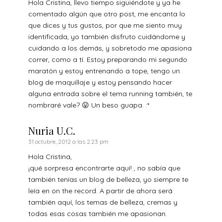
Hola Cristina, llevo tiempo siguiéndote y ya he
comentado algún que otro post, me encanta lo
que dices y tus gustos, por que me siento muy
identificada, yo también disfruto cuidándome y
cuidando a los demás, y sobretodo me apasiona
correr, como a tí. Estoy preparando mi segundo
maratón y estoy entrenando a tope, tengo un
blog de maquillaje y estoy pensando hacer
alguna entrada sobre el tema running también, te
nombraré vale? 😛 Un beso guapa. :*
Nuria U.C.
31 octubre, 2012 a las 2:23 pm
Hola Cristina,
¡qué sorpresa encontrarte aquí! , no sabía que
también tenías un blog de belleza, yo siempre te
leía en on the record. A partir de ahora será
también aquí, los temas de belleza, cremas y
todas esas cosas también me apasionan.