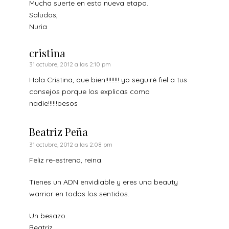
Mucha suerte en esta nueva etapa.
Saludos,
Nuria
cristina
31 octubre, 2012 a las 2:10 pm
Hola Cristina, que bien!!!!!!!!! yo seguiré fiel a tus
consejos porque los explicas como
nadie!!!!!!besos
Beatriz Peña
31 octubre, 2012 a las 2:08 pm
Feliz re-estreno, reina.
Tienes un ADN envidiable y eres una beauty
warrior en todos los sentidos.
Un besazo.
Beatriz