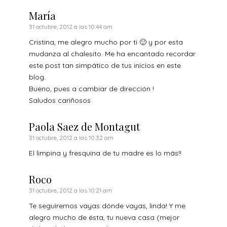
María
31 octubre, 2012 a las 10:44 am
Cristina, me alegro mucho por ti 🙂 y por esta
mudanza al chalesito. Me ha encantado recordar
este post tan simpático de tus inicios en este
blog.
Bueno, pues a cambiar de dirección !
Saludos cariñosos
Paola Saez de Montagut
31 octubre, 2012 a las 10:32 am
El limpina y fresquina de tu madre es lo más!!
Roco
31 octubre, 2012 a las 10:21 am
Te seguiremos vayas dónde vayas, linda! Y me
alegro mucho de ésta, tu nueva casa (mejor