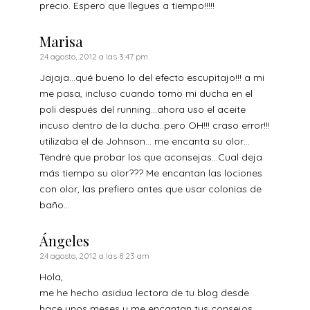
precio. Espero que llegues a tiempo!!!!!
Marisa
24 agosto, 2012 a las 3:47 pm
Jajaja…qué bueno lo del efecto escupitajo!!! a mi
me pasa, incluso cuando tomo mi ducha en el
poli después del running…ahora uso el aceite
incuso dentro de la ducha..pero OH!!! craso error!!!
utilizaba el de Johnson… me encanta su olor…
Tendré que probar los que aconsejas…Cual deja
más tiempo su olor??? Me encantan las lociones
con olor, las prefiero antes que usar colonias de
baño…
Ángeles
24 agosto, 2012 a las 8:23 am
Hola,
me he hecho asidua lectora de tu blog desde
hace unos meses y me encantan tus consejos.