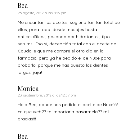
Bea
25 agosto, 2012 a las 8:15 pm
Me encantan los aceites, soy una fan fan total de
ellos, para todo: desde masajes hasta
anticelulíticos, pasando por hidratantes, tipo
serums…Eso sí, decepción total con el aceite de
Caudalie que me compré el otro día en la
farmacia, pero ya he pedido el de Nuxe para
probarlo, porque me has puesto los dientes
largos, jaja!
Monica
23 septiembre, 2012 a las 12:57 pm
Hola Bea, donde has pedido el aceite de Nuxe??
en que web?? te importaria pasarmela?? mil
gracias!!!
Bea