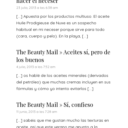
hacer el neceser
23 julio, 2013 a las 6:38 am
[…] Apuesta por los productos multiuso. El aceite
Huile Prodigieuse de Nuxe es un sospecho
habitual en mi neceser porque sirve para todo
(cara, cuerpo y pelo). En la playa, […]
The Beauty Mail » Aceites sí, pero de
los buenos
4 julio, 2013 a las 7:52 am
[…] os hablé de los aceites minerales (derivados
del petróleo) que muchas cremas incluyen en sus
fórmulas y cómo yo intento evitarlos […]
The Beauty Mail » Sí, confieso
11 junio, 2013 a las 7:28 am
[…] sabéis que me gustan mucho las texturas en
aceite, así que este verano me apunto a la