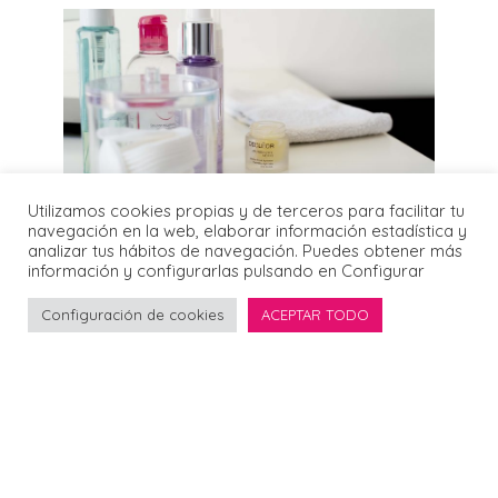
Utilizamos cookies propias y de terceros para facilitar tu
navegación en la web, elaborar información estadística y
analizar tus hábitos de navegación. Puedes obtener más
información y configurarlas pulsando en Configurar
ROSTRO
Cómo me limpio la piel
Configuración de cookies
ACEPTAR TODO
4 enero, 2017
¿Cómo están mis meninas favoritas? Espero que
#atopedepower. Bueno, tengo el objetivo de que
arranquéis 2017 #limpinasyfresquinas. Ya sabéis
que para mí el ritual de limpieza es uno de los
básicos y la mayoría lo hacéis mal (sí, no te
hagas, ahora...