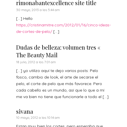
rimonabantexcellence site title
30 mayo, 2013 a las 5:44 am
[…] Hello
https://cristinamitre.com/2012/01/16/cinco-ideas-
de-cortes-de-pelo/
[…]
Dudas de belleza: volumen tres «
The Beauty Mail
18 julio, 2012 a las 7:01 am
[…] yo utilizo aquí te dejo varios posts: Pelo
fosco, cambio de look, el arte de secarse el
pelo, el corte de pelo que más favorece. Pero
cada cabello es un mundo, así que lo que a mí
me va bien no tiene que funcionarle a todo el […]
sivana
10 mayo, 2012 a las 10:14 am
Estan muy bien los cortes, pero esperaba que