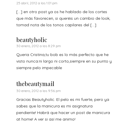
25 abril, 2012 a las 1:01 pm
[…] en otro post ya os he hablado de los cortes
que más favorecen, si queréis un cambio de look,
tomad nota de los tonos capilares del […]
beautyholic
30 enero, 2012 a las 8:29 pm
Queria Cristina,tu bob es lo más perfecto que he
visto nunca:ni largo ni corto,siempre en su punto y
siempre pelo impecable
thebeautymail
30 enero, 2012 a las 9:56 pm
Gracias Beautyholic. El pelo es mi fuerte, pero ya
sabes que la manicura es mi asignatura
pendiente! Habrá que hacer un post de manicura
at home! A ver si así me animo!