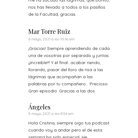
nos has llevado a todos a los pasillos
de la Facultad, gracias.
Mar Torre Ruiz
6 mayo, 2021 a las 10:16 am
¡Gracias! Siempre aprendiendo de cada
una de vosotras por separado y juntas
¡¡Increible!!! Y el final…acabar riendo,
llorando, pasar del lloro de risa a las
lágrimas que acompañan a las
palabras por tu compañero… Precioso.
Gran episodio. Gracias a las dos
Ángeles
5 mayo, 2021 a las 8:54 am
Hola Cristina, siempre oigo tus podcast
cuando voy a andar pero el de esta
semana ha sido especial. He