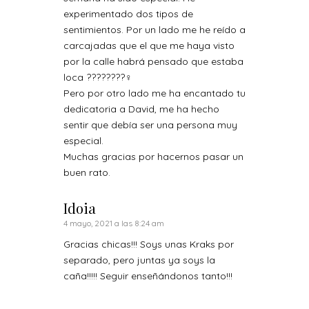
experimentado dos tipos de
sentimientos. Por un lado me he reído a
carcajadas que el que me haya visto
por la calle habrá pensado que estaba
loca ????????‍♀️
Pero por otro lado me ha encantado tu
dedicatoria a David, me ha hecho
sentir que debía ser una persona muy
especial.
Muchas gracias por hacernos pasar un
buen rato.
Idoia
4 mayo, 2021 a las 8:24 am
Gracias chicas!!! Soys unas Kraks por
separado, pero juntas ya soys la
caña!!!!! Seguir enseñándonos tanto!!!