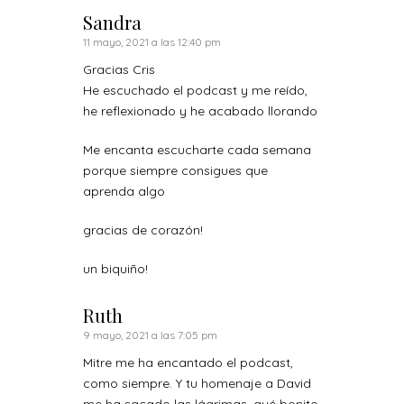
Sandra
11 mayo, 2021 a las 12:40 pm
Gracias Cris
He escuchado el podcast y me reído,
he reflexionado y he acabado llorando
Me encanta escucharte cada semana
porque siempre consigues que
aprenda algo
gracias de corazón!
un biquiño!
Ruth
9 mayo, 2021 a las 7:05 pm
Mitre me ha encantado el podcast,
como siempre. Y tu homenaje a David
me ha sacado las lágrimas, qué bonito,