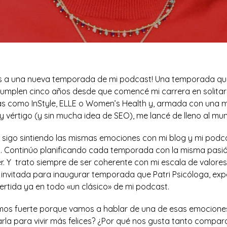
os a una nueva temporada de mi podcast! Una temporada qu
cumplen cinco años desde que comencé mi carrera en solitari
tas como InStyle, ELLE o Women’s Health y, armada con una 
n y vértigo (y sin mucha idea de SEO), me lancé de lleno al mun
 sigo sintiendo las mismas emociones con mi blog y mi podcas
 Continúo planificando cada temporada con la misma pasió
. Y trato siempre de ser coherente con mi escala de valores.
 invitada para inaugurar temporada que Patri Psicóloga, exp
rtida ya en todo «un clásico» de mi podcast.
 fuerte porque vamos a hablar de una de esas emociones f
la para vivir más felices? ¿Por qué nos gusta tanto compar