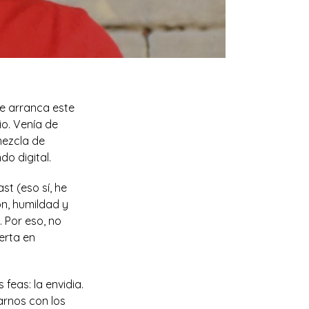
e arranca este
o. Venía de
mezcla de
do digital.
t (eso sí, he
n, humildad y
 Por eso, no
erta en
eas: la envidia.
arnos con los