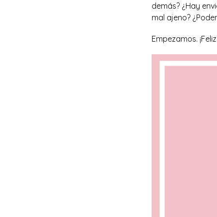
demás? ¿Hay envid
mal ajeno? ¿
Podem
Empezamos. ¡Feliz