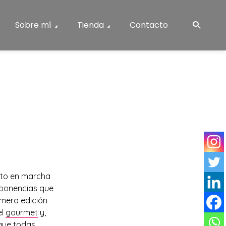
Sobre mí
Tienda
Contacto
sto en marcha
oponencias que
imera edición
el
gourmet
y,
 que todas