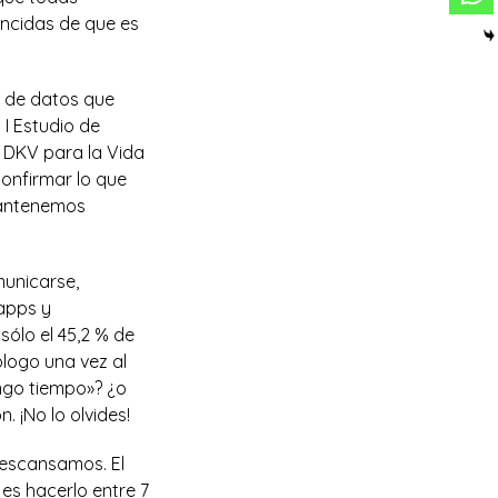
encidas de que es
s de datos que
 I Estudio de
o DKV para la Vida
confirmar lo que
mantenemos
municarse,
 apps y
ólo el 45,2 % de
ólogo una vez al
engo tiempo»? ¿o
 ¡No lo olvides!
descansamos. El
es hacerlo entre 7