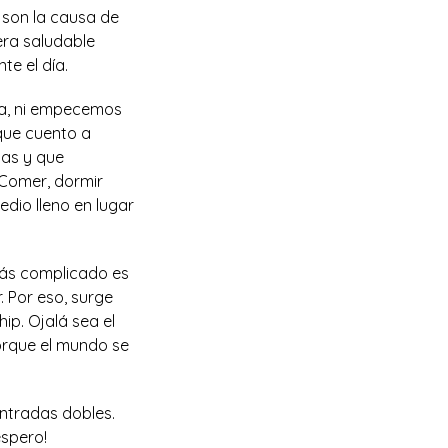
s son la causa de
era saludable
te el día.
pa, ni empecemos
 que cuento a
tas y que
 Comer, dormir
edio lleno en lugar
más complicado es
. Por eso, surge
ip. Ojalá sea el
Porque el mundo se
entradas dobles.
espero!