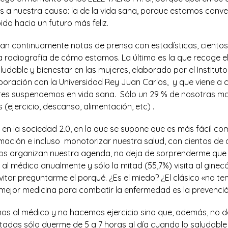
s a nuestra causa: la de la vida sana, porque estamos conv
do hacia un futuro más feliz.
egan continuamente notas de prensa con estadísticas, ciento
 radiografía de cómo estamos. La última es la que recoge el
ludable y bienestar en las mujeres, elaborado por el Institut
boración con la Universidad Rey Juan Carlos, y que viene a 
jeres suspendemos en vida sana. Sólo un 29 % de nosotras 
 (ejercicio, descanso, alimentación, etc) .
 en la sociedad 2.0, en la que se supone que es más fácil co
rmación e incluso monotorizar nuestra salud, con cientos de
nos organizan nuestra agenda, no deja de sorprenderme que s
al médico anualmente y sólo la mitad (55,7%) visita al ginec
itar preguntarme el porqué. ¿Es el miedo? ¿El clásico «no t
mejor medicina para combatir la enfermedad es la prevención.
os al médico y no hacemos ejercicio sino que, además, no 
tadas sólo duerme de 5 a 7 horas al día cuando lo saludable 