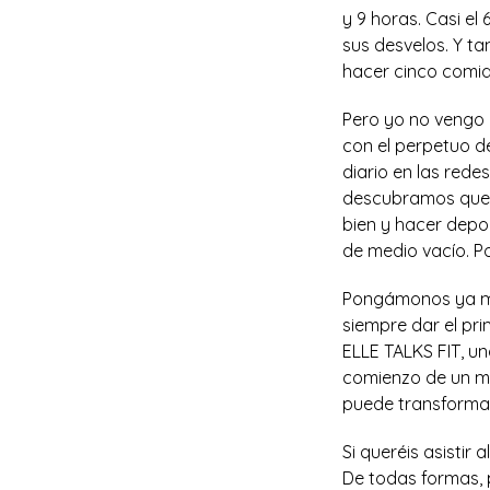
y 9 horas. Casi el
sus desvelos. Y t
hacer cinco comida
Pero yo no vengo 
con el perpetuo de
diario en las rede
descubramos que c
bien y hacer depor
de medio vacío. Po
Pongámonos ya man
siempre dar el pri
ELLE TALKS FIT, u
comienzo de un mov
puede transformar
Si queréis asistir 
De todas formas, p