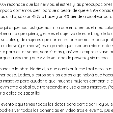
 60% reconoce que los nervios, el estrés y las preocupacione
ampoco comemos bien, porque a pesar de que el 89% consid
s al día, sólo un 48% lo hace y un 4% tiende a picotear duran
aquí a que nos fustiguemos, ni a que entonemos el mea cul
bería. Lo que quiero, y ese es el objetivo de este blog, de lo
s sociales y de
mujeres que corren
, es que demos el paso jun
uidarse (y mimarse) es algo más que usar una hidratante.
te para estar sanas, sonreír más y así ver siempre el vaso m
rque la vida hay que vivirla «a tope de power» y sin miedo.
os a la obra. Nadie dijo que cambiar fuese fácil pero lo 
mer paso. Ladies, si estos son los datos algo habrá que hacer
na iniciativa para ayudar a que muchas mujeres cambien el ch
imiento global que transcienda incluso a esta iniciativa. ¡
 a golpe de zapatilla!
al evento
aquí
tenéis todos los datos para participar. Hay 30 
odréis ver todas las ponencias en vídeo tras el evento. ¡Os 