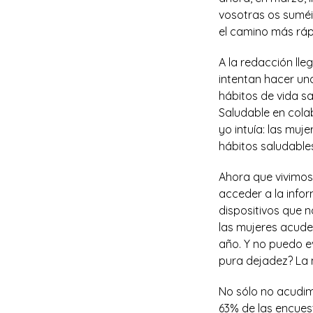
vosotras os suméi
el camino más rápi
A la redacción ll
intentan hacer una
hábitos de vida sa
Saludable en cola
yo intuía: las mu
hábitos saludables
Ahora que vivimos
acceder a la info
dispositivos que 
las mujeres acude 
año. Y no puedo ev
pura dejadez? La 
No sólo no acudim
63% de las encues