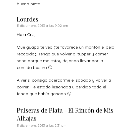
buena pinta.
Lourdes
11 diciembre, 2013 a las 9:02 pm
Hola Cris,
Que guapa te veo (te favorece un montón el pelo
recogido). Tengo que volver al tupper y comer
sano porque me estoy dejando llevar por la
comida basura 🙂
A ver si consigo acercarme el sábado y volver a
correr. He estado lesionada y perdido todo el
fondo que había ganado 🙁
Pulseras de Plata - El Rincón de Mis
Alhajas
11 diciembre, 2013 a las 2:31 pm