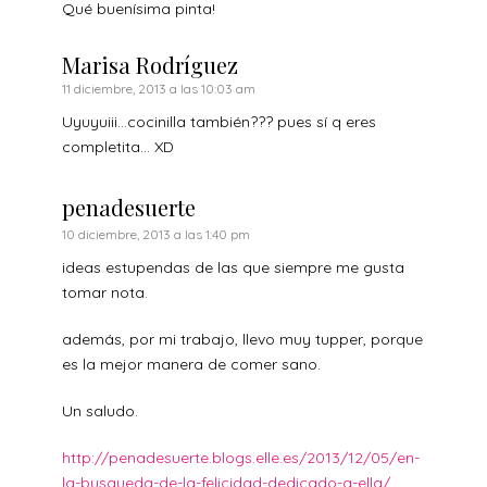
Qué buenísima pinta!
Marisa Rodríguez
11 diciembre, 2013 a las 10:03 am
Uyuyuiii…cocinilla también??? pues sí q eres
completita… XD
penadesuerte
10 diciembre, 2013 a las 1:40 pm
ideas estupendas de las que siempre me gusta
tomar nota.
además, por mi trabajo, llevo muy tupper, porque
es la mejor manera de comer sano.
Un saludo.
http://penadesuerte.blogs.elle.es/2013/12/05/en-
la-busqueda-de-la-felicidad-dedicado-a-ella/