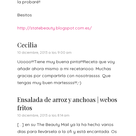
la probaré!!
Besitos
http://statebeauty.blogspot.com.es/
Cecilia
10 diciembre, 2013 a las 9:00 am
Uoooo!!!Tiene muy buena pinta!!!Receta que voy
añadir ahora mismo a mi recetariooo. Muchas
gracias por compartirla con nosotrassss. Que
tengas muy buen martessss!!!;-)
Ensalada de arroz y anchoas | webos
fritos
10 diciembre, 2013 a las 8:14 am
[…] en su The Beauty Mail ya la ha hecho varios
días para llevársela a la ofi y está encantada. Os