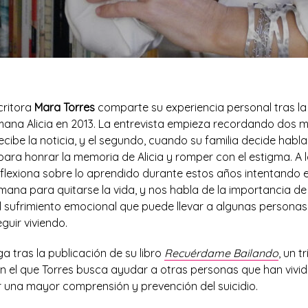
critora
Mara Torres
comparte su experiencia personal tras la
rmana Alicia en 2013. La entrevista empieza recordando dos 
cibe la noticia, y el segundo, cuando su familia decide habl
para honrar la memoria de Alicia y romper con el estigma. A l
reflexiona sobre lo aprendido durante estos años intentando 
ana para quitarse la vida, y nos habla de la importancia de
l sufrimiento emocional que puede llevar a algunas personas
guir viviendo.
ga tras la publicación de su libro
Recuérdame Bailando
, un t
on el que Torres busca ayudar a otras personas que han vivi
r una mayor comprensión y prevención del suicidio.