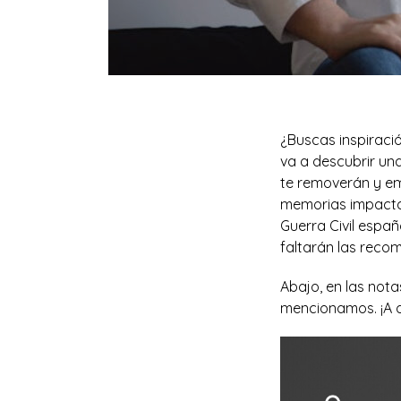
¿Buscas inspiració
va a descubrir un
te removerán y em
memorias impactan
Guerra Civil españo
faltarán las rec
Abajo, en las notas
mencionamos. ¡A d