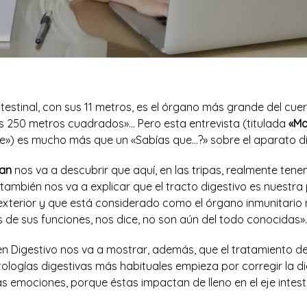
ntestinal, con sus 11 metros, es el órgano más grande del cuer
s 250 metros cuadrados»… Pero esta entrevista (titulada
«Ma
e») es mucho más que un «Sabías que…?» sobre el aparato di
ban
nos va a descubrir que aquí, en las tripas, realmente te
ambién nos va a explicar que el tracto digestivo es nuestra p
 exterior y que está considerado como el órgano inmunitario
 de sus funciones, nos dice, no son aún del todo conocidas».
en Digestivo nos va a mostrar, además, que el tratamiento d
logías digestivas más habituales empieza por corregir la di
as emociones, porque éstas impactan de lleno en el eje intes