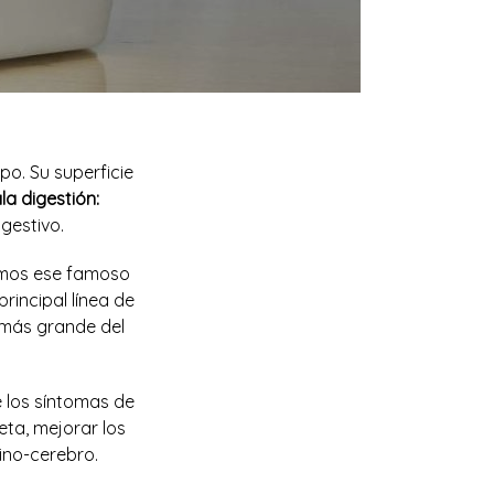
po. Su superficie
la digestión:
gestivo.
nemos ese famoso
rincipal línea de
 más grande del
e los síntomas de
eta, mejorar los
tino-cerebro.