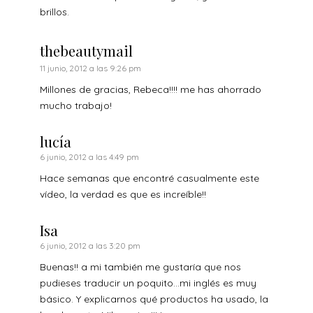
brillos.
thebeautymail
11 junio, 2012 a las 9:26 pm
Millones de gracias, Rebeca!!!! me has ahorrado
mucho trabajo!
lucía
6 junio, 2012 a las 4:49 pm
Hace semanas que encontré casualmente este
vídeo, la verdad es que es increíble!!
Isa
6 junio, 2012 a las 3:20 pm
Buenas!! a mi también me gustaría que nos
pudieses traducir un poquito…mi inglés es muy
básico. Y explicarnos qué productos ha usado, la