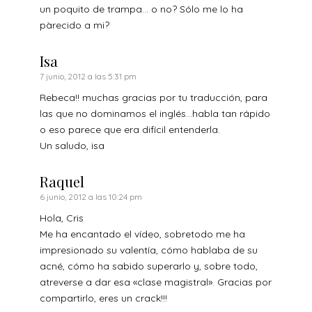
un poquito de trampa… o no? Sólo me lo ha
pàrecido a mi?
Isa
7 junio, 2012 a las 5:31 pm
Rebeca!! muchas gracias por tu traducción, para
las que no dominamos el inglés…habla tan rápido
o eso parece que era difícil entenderla.
Un saludo, isa
Raquel
6 junio, 2012 a las 10:24 pm
Hola, Cris
Me ha encantado el vídeo, sobretodo me ha
impresionado su valentía, cómo hablaba de su
acné, cómo ha sabido superarlo y, sobre todo,
atreverse a dar esa «clase magistral». Gracias por
compartirlo, eres un crack!!!