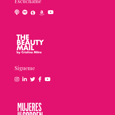
Escúchame
Sígueme