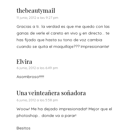
thebeautymail
11 junio, 2012 a las 9:27 pm
Gracias a ti.. la verdad es que me quedo con las
ganas de verle el careto en vivo y en directo… te
has fijado que hasta su tono de voz cambia
cuando se quita el maquillaje??? Impresionante!
Elvira
6 junio, 2012 a las 6:49 pm
Asombroso!!!!!!
Una veinteañera soñadora
6 junio, 2012 a las 5:58 pm
Woow! Me ha dejado impresionada!! Mejor que el
photoshop… donde va a parar!
Besitos