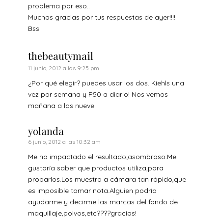
problema por eso..
Muchas gracias por tus respuestas de ayer!!!!
Bss
thebeautymail
11 junio, 2012 a las 9:25 pm
¿Por qué elegir? puedes usar los dos. Kiehls una
vez por semana y P50 a diario! Nos vemos
mañana a las nueve.
yolanda
6 junio, 2012 a las 10:32 am
Me ha impactado el resultado;asombroso.Me
gustaría saber que productos utiliza,para
probarlos.Los muestra a cámara tan rápido,que
es imposible tomar nota.Alguien podría
ayudarme y decirme las marcas del fondo de
maquillaje,polvos,etc????gracias!