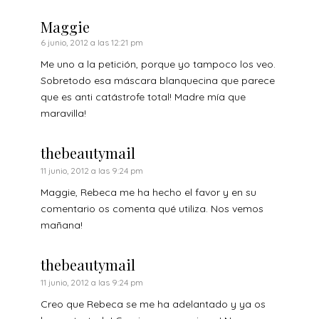
Maggie
6 junio, 2012 a las 12:21 pm
Me uno a la petición, porque yo tampoco los veo.
Sobretodo esa máscara blanquecina que parece
que es anti catástrofe total! Madre mía que
maravilla!
thebeautymail
11 junio, 2012 a las 9:24 pm
Maggie, Rebeca me ha hecho el favor y en su
comentario os comenta qué utiliza. Nos vemos
mañana!
thebeautymail
11 junio, 2012 a las 9:24 pm
Creo que Rebeca se me ha adelantado y ya os