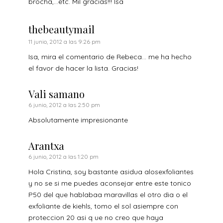
brocha,…etc. Mil gracias!!! Isa
thebeautymail
11 junio, 2012 a las 9:26 pm
Isa, mira el comentario de Rebeca… me ha hecho
el favor de hacer la lista. Gracias!
Vali samano
6 junio, 2012 a las 2:50 pm
Absolutamente impresionante
Arantxa
6 junio, 2012 a las 1:20 pm
Hola Cristina, soy bastante asidua alosexfoliantes
y no se si me puedes aconsejar entre este tonico
P50 del que hablabaa maravillas el otro dia o el
exfoliante de kiehls, tomo el sol asiempre con
proteccion 20 asi q ue no creo que haya