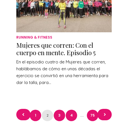
RUNNING & FITNESS
Mujeres que corren: Con el
cuerpo en mente. Episodio 5
En el episodio cuatro de Mujeres que corren,
hablábamos de cómo en unas décadas el
ejercicio se convirtió en una herramienta para
dar la talla, para...
Paginación
1
3
4
75
2
…
de