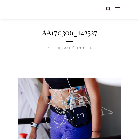
AA170306_142527
14 enero, 2024
1 minutos