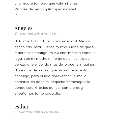
una madre también que vale millones!
Millones de besos y #atopedepower!
M.
Angeles
27 noviembre, 2014 a las 1:45 pm
Hola Cris, Enhorabuena por este post. Me has
hecho casi llorar. Tienes mucha suerte de que tu
madre esté contigo. Yo viví una infancia como la
tuya, con mi madre al frente de un centro de
belleza y te entiendo mas de lo que te imaginas .
Hace mas de un año que mi madre no esta
conmigo, pero quiero aprovechar , si me lo
permites, en darle mi pequeño homenaje allá
donde este. Gracias por ser como eres y
enseñarnos tanto cada día.
esther
27 noviembre, 2014 a las 1:04 pm