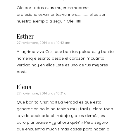
Ole por todas esas mujeres-madres-
profesionales-amantes-runners…………..ellas son
nuestro ejemplo a seguir. Ole !!!!!!!!!!
Esther
27 noviembre, 2014 a las 10:42 am
A lagrima viva Cris, que bonitas palabras y bonito
homenaje escrito desde el corazón. Y cuánta
verdad hay en ellas.Este es uno de tus mejores
posts
Elena
27 noviembre, 2014 a las 10:31 am
Qué bonito Cristina!!! La verdad es que esta
generación no lo ha tenido muy fácil y claro toda
la vida dedicada al trabajo y a los demás, es
duro plantearse » ¿y ahora qué?!!» Pero seguro
que encuentra muchísimas cosas para hacer, al