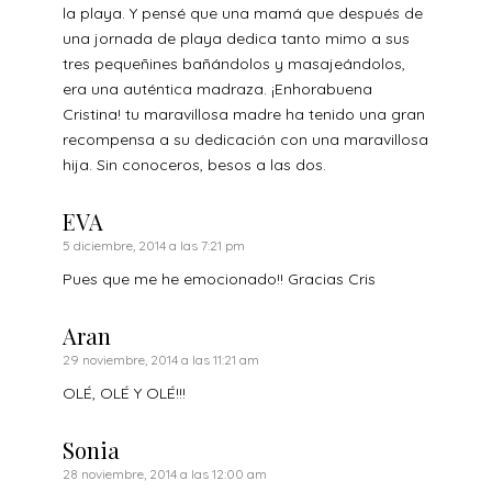
la playa. Y pensé que una mamá que después de
una jornada de playa dedica tanto mimo a sus
tres pequeñines bañándolos y masajeándolos,
era una auténtica madraza. ¡Enhorabuena
Cristina! tu maravillosa madre ha tenido una gran
recompensa a su dedicación con una maravillosa
hija. Sin conoceros, besos a las dos.
EVA
5 diciembre, 2014 a las 7:21 pm
Pues que me he emocionado!! Gracias Cris
Aran
29 noviembre, 2014 a las 11:21 am
OLÉ, OLÉ Y OLÉ!!!
Sonia
28 noviembre, 2014 a las 12:00 am