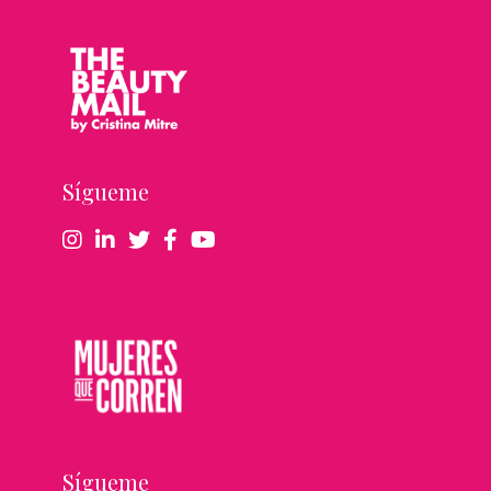
Sígueme
Sígueme