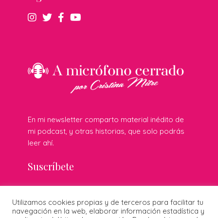
En mi newsletter comparto material inédito de
mi podcast, y otras historias, que solo podrás
leer ahí.
Suscríbete
Utilizamos cookies propias y de terceros para facilitar tu
© 2026 Cristina Mitre · Todos los derechos reservados ·
navegación en la web, elaborar información estadística y
Publicidad responsable
·
Protección de datos
·
Cookies
·