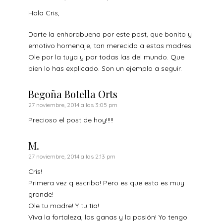
Hola Cris,
Darte la enhorabuena por este post, que bonito y
emotivo homenaje, tan merecido a estas madres.
Ole por la tuya y por todas las del mundo. Que
bien lo has explicado. Son un ejemplo a seguir.
Begoña Botella Orts
27 noviembre, 2014 a las 3:05 pm
Precioso el post de hoy!!!!!
M.
27 noviembre, 2014 a las 2:13 pm
Cris!
Primera vez q escribo! Pero es que esto es muy
grande!
Ole tu madre! Y tu tía!
Viva la fortaleza, las ganas y la pasión! Yo tengo