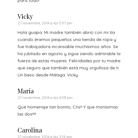
para todo!
Vicky
27 noviembre, 2014 a las 5:37 pm
Hola guapa. Mi madre también abrió con mi tía
cuando éramos pequeños una tienda de ropa y
fue trabajadora incansable muchísimos años. Se
ha jubilado en agosto y sigue siendo admirable la
fuerza de estas mujeres. Felicidades por tu madre
que seguro que también está muy orgullosa de ti.
Un beso desde Málaga. Vicky.
María
27 noviembre, 2014 a las 4:08 pm
Qué homenaje tan bonito, Cris!! Y que monísimas
las dos!!!!
Carolina
27 noviembre, 2014 a las 3:19 pm