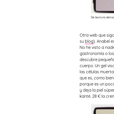
De textura densa
Otra web que sigo 
su
blog
). Anabel e
No he visto a nadi
gastronomía o los
descubre pequeña
cuerpo. Un gel vi
las células muerta
que es, como bien 
porque es un poco 
y deja la piel súp
karité. 28 € la cre