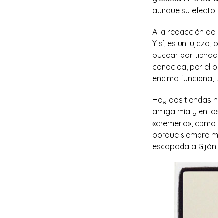
aunque su efecto 
A la redacción de
Y sí, es un lujazo
bucear por
tienda
conocida, por el p
encima funciona, t
Hay dos tiendas ni
amiga mía y en los
«cremerio», como e
porque siempre me
escapada a Gijón 