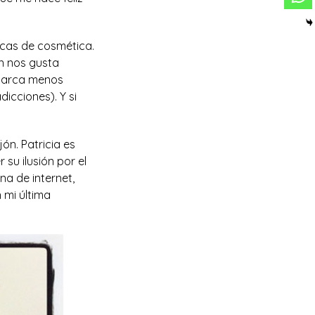
rcas de cosmética.
én nos gusta
 marca menos
icciones). Y si
jón. Patricia es
su ilusión por el
na de internet,
 mi última