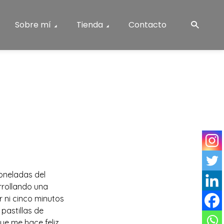
Sobre mí
Tienda
Contacto
toneladas del
rrollando una
 ni cinco minutos
pastillas de
ue me hace feliz