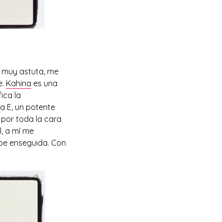
es muy astuta, me
e.
Kahina
es una
ica la
na E, un potente
 por toda la cara
l, a mí me
rbe enseguida. Con