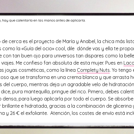
, hay que calentarla en las manos antes de aplicarla.
de cerca es el proyecto de María y Anabel, la chica más list
s como la «Guía del ocio» cool, dile dónde vas y ella te propo
e con tan buen ojo para universos tan dispares como la belle
 viajes. Me confieso fan absoluta de esta mujer. Pues en
Lac
s joyas cosméticas, como la línea
Complety Nuts
. Yo tengo 
scoso que se transforna en una crema blanca y que arrasta ha
s del cuerpo, mientras deja un agradable velo de hidratación
dice, pura mantequilla, pringue del rico. Pimero, debes calen
densa, para luego aplicarla por todo el cuerpo. Se absorbe g
er brillante e hidratada, gracias a la combinación de glicerin
ma y 26 € el exfoliante. Atención, los costes de envío está incl