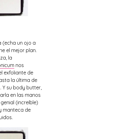
a (echa un ojo a
ne el mejor plan.
za, la
onicum
nos
el exfoliante de
sta la última de
. Y su body butter,
tarla en las manos
enial (increíble)
a y manteca de
uidos.