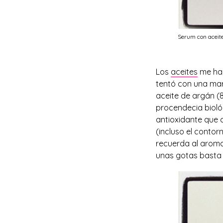
Serum con aceit
Los
aceites
me hac
tentó con una mar
aceite de argán (8
procendecia biológ
antioxidante que 
(incluso el contorn
recuerda al aroma
unas gotas basta 