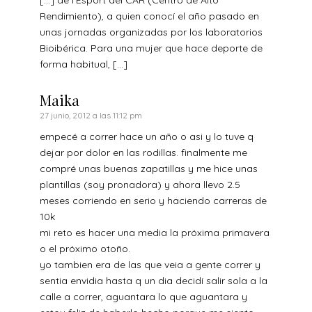
Rendimiento), a quien conocí el año pasado en
unas jornadas organizadas por los laboratorios
Bioibérica. Para una mujer que hace deporte de
forma habitual, […]
Maika
27 junio, 2012 a las 11:12 pm
empecé a correr hace un año o asi y lo tuve q
dejar por dolor en las rodillas. finalmente me
compré unas buenas zapatillas y me hice unas
plantillas (soy pronadora) y ahora llevo 2.5
meses corriendo en serio y haciendo carreras de
10k
mi reto es hacer una media la próxima primavera
o el próximo otoño.
yo tambien era de las que veia a gente correr y
sentia envidia hasta q un dia decidí salir sola a la
calle a correr, aguantara lo que aguantara y