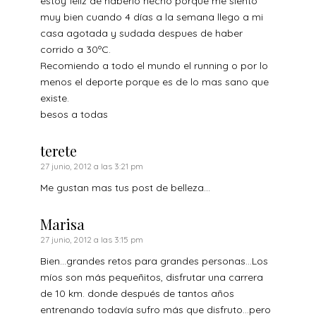
estoy feliz de haberlo hecho porque me siento
muy bien cuando 4 días a la semana llego a mi
casa agotada y sudada despues de haber
corrido a 30ºC.
Recomiendo a todo el mundo el running o por lo
menos el deporte porque es de lo mas sano que
existe.
besos a todas
terete
27 junio, 2012 a las 3:21 pm
Me gustan mas tus post de belleza…
Marisa
27 junio, 2012 a las 3:15 pm
Bien…grandes retos para grandes personas…Los
míos son más pequeñitos, disfrutar una carrera
de 10 km. donde después de tantos años
entrenando todavía sufro más que disfruto…pero