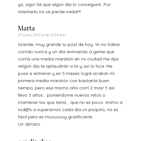
yo, sigo! Sé que algún día lo conseguiré…Por
intentarlo no se pierde nada!!!!
Marta
27 junio, 2012 a las 3:09 pm
Grande, muy grande tu post de hoy. Yo no había
corrido nunca y un día animando a gente que
corría una media maratón en mi ciudad me dije:
«Algún día te aplaudirán a tí» y así lo hice. Me
puse a entrenar y en 5 meses logré acabar mi
primera media maratón con bastante buen
tiempo, pero ese mismo año corrí 2 mas! Y así
llevo 3 años… poniéndome nuevos retos o
mantener los que tenía… que no es poco. Animo a
tod@s a superarnos cada día un poquito, no es
fácil pero es muuuuuuy gratificante.
Un abrazo.