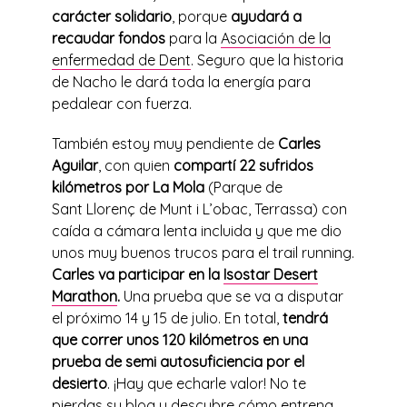
carácter solidario
, porque
ayudará a
recaudar fondos
para la
Asociación de la
enfermedad de Dent
. Seguro que la historia
de Nacho le dará toda la energía para
pedalear con fuerza.
También estoy muy pendiente de
Carles
Aguilar
, con quien
compartí 22 sufridos
kilómetros por La Mola
(Parque de
Sant Llorenç de Munt i L’obac, Terrassa) con
caída a cámara lenta incluida y que me dio
unos muy buenos trucos para el trail running.
Carles va participar en la
Isostar Desert
Marathon
.
Una prueba que se va a disputar
el próximo 14 y 15 de julio. En total,
tendrá
que correr unos 120 kilómetros en una
prueba de semi autosuficiencia por el
desierto
. ¡Hay que echarle valor! No te
pierdas su
blog
y descubre cómo entrena.