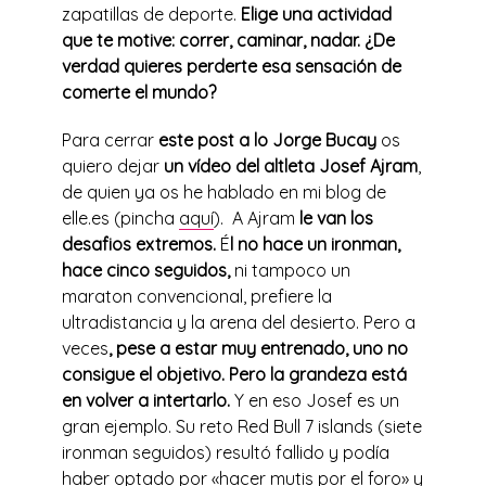
zapatillas de deporte.
Elige una actividad
que te motive: correr, caminar, nadar.
¿De
verdad quieres perderte esa sensación de
comerte el mundo?
Para cerrar
este post a lo Jorge Bucay
os
quiero dejar
un vídeo del altleta Josef Ajram
,
de quien ya os he hablado en mi blog de
elle.es (pincha
aquí
). A Ajram
le van los
desafios extremos.
É
l no hace un ironman,
hace cinco seguidos,
ni tampoco un
maraton convencional, prefiere la
ultradistancia y la arena del desierto. Pero a
veces
, pese a estar muy entrenado, uno no
consigue el objetivo. Pero la grandeza está
en volver a intertarlo.
Y en eso Josef es un
gran ejemplo. Su reto Red Bull 7 islands (siete
ironman seguidos) resultó fallido y podía
haber optado por «hacer mutis por el foro» y