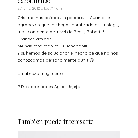
carolineh2o
27 junio, 2012 a las 7:14 am
Cris…me has dejado sin palabras!!! Cuanto te
agradezco que me hayas nombrado en tu blog y
mas con gente del nivel de Pep y Robert!!!!
Grandes amigos!!!
Me has motivado muuuuchoooo!!!
Y sí, hemos de solucionar el hecho de que no nos
conozcamos personalmente aún!!! 😉
Un abrazo muy fuerte!!!
P.D: el apellido es Ayza!! Jejeje
También puede interesarte