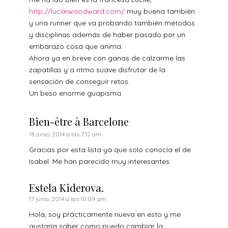
http://lucilewoodward.com/
muy buena también
y una runner que va probando también métodos
y disciplinas además de haber pasado por un
embarazo cosa que anima.
Ahora ya en breve con ganas de calzarme las
zapatillas y a ritmo suave disfrutar de la
sensación de conseguir retos.
Un beso enorme guapisma.
Bien-être à Barcelone
18 junio, 2014 a las 7:12 am
Gracias por esta lista ya que solo conocía el de
Isabel. Me han parecido muy interesantes.
Estela Kiderova.
17 junio, 2014 a las 10:09 pm
Hola, soy prácticamente nueva en esto y me
gustaría saber como puedo cambiar la