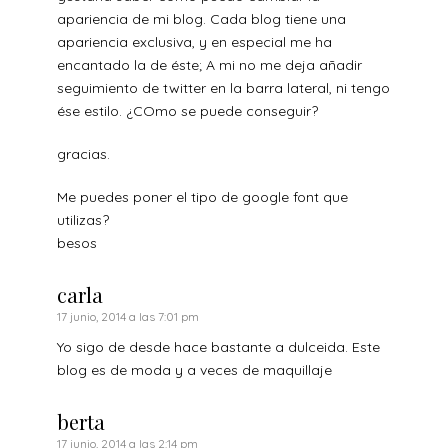
apariencia de mi blog. Cada blog tiene una
apariencia exclusiva, y en especial me ha
encantado la de éste; A mi no me deja añadir
seguimiento de twitter en la barra lateral, ni tengo
ése estilo. ¿COmo se puede conseguir?
gracias.
Me puedes poner el tipo de google font que
utilizas?
besos
carla
17 junio, 2014 a las 7:01 pm
Yo sigo de desde hace bastante a dulceida. Este
blog es de moda y a veces de maquillaje
berta
17 junio, 2014 a las 2:14 pm