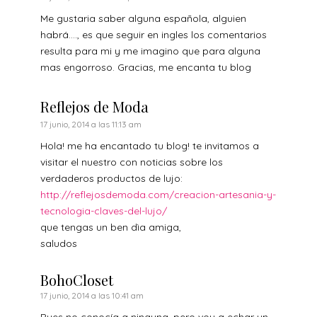
Me gustaria saber alguna española, alguien
habrá…., es que seguir en ingles los comentarios
resulta para mi y me imagino que para alguna
mas engorroso. Gracias, me encanta tu blog
Reflejos de Moda
17 junio, 2014 a las 11:13 am
Hola! me ha encantado tu blog! te invitamos a
visitar el nuestro con noticias sobre los
verdaderos productos de lujo:
http://reflejosdemoda.com/creacion-artesania-y-
tecnologia-claves-del-lujo/
que tengas un ben dìa amiga,
saludos
BohoCloset
17 junio, 2014 a las 10:41 am