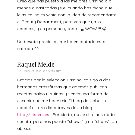
Creo que has puesto a las mejores Cristina o al
menos a casi todas jeje, cuando has dicho que
leias en ingles venía con la idea de recomendarte
el Beauty Department, pero veo que ya lo
conoces, y en persona y todo… ¡¡¡ WOW !!! 😀
Un besote preciosa , me ha encantado esta
entrada ^^
Raquel Melde
19 junio, 2014 a las 9:54 am
Gracias por la selección Cristina! Yo sigo a dos
hermanas crossfiteras que además publican
recetas paleo y rutinas y tienen una forma de
escribir que me hace reir. El blog de Isabel lo
conocí el otro dia a través de su blog
http://fitsters.es
. Por cierto, no sé si te has dado
cuenta, pero has puesto “shows” y no “shoes”. Un
abrazo