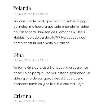
Yolanda
18 junio, 2014 a las 5:40 pm
Gracias por tu post, que pena no saber ni papa
de ingles, me hubiera gustado entender el video
de Cassandra Bankson de Diamonds & Heels .
Habias hablado ya de ella??? Me puedes decir
como se titula para verlo?? Gracias
Gina
18 junio, 2014 a las 4:08 pm
Yo también sigo a Lisa Eldridge… ¡y graba en su
casa! Lo sé porque una vez estaba grabando un
vídeo y uno de sus gatos decidió que quería
aparecer también y se le subió encima! Jaja!
Cristina
18 junio, 2014 a las 1:29 pm