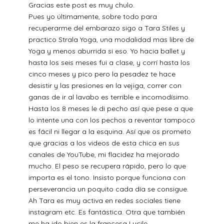
Gracias este post es muy chulo.
Pues yo últimamente, sobre todo para
recuperarme del embarazo sigo a Tara Stiles y
practico Strala Yoga, una modalidad mas libre de
Yoga y menos aburrida si eso. Yo hacia ballet y
hasta los seis meses fui a clase, y corrí hasta los
cinco meses y pico pero la pesadez te hace
desistir y las presiones en la vejiga, correr con
ganas de ir al lavabo es terrible e incomodísimo.
Hasta los 8 meses le di pecho así que pese a que
lo intente una con los pechos a reventar tampoco
es fácil ni llegar a la esquina. Así que os prometo
que gracias a los videos de esta chica en sus
canales de YouTube, mi flacidez ha mejorado
mucho. El peso se recupera rápido, pero lo que
importa es el tono. Insisto porque funciona con
perseverancia un poquito cada día se consigue.
Ah Tara es muy activa en redes sociales tiene
instagram etc. Es fantástica. Otra que también
me ha ido bien es la francesa Lucile,