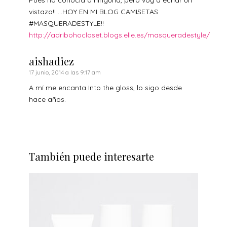
Pues no conocía a ninguna, pero voy a echar un
vistazo!! …HOY EN MI BLOG CAMISETAS
#MASQUERADESTYLE!!
http://adribohocloset.blogs.elle.es/masqueradestyle/
aishadiez
17 junio, 2014 a las 9:17 am
A mí me encanta Into the gloss, lo sigo desde
hace años.
También puede interesarte